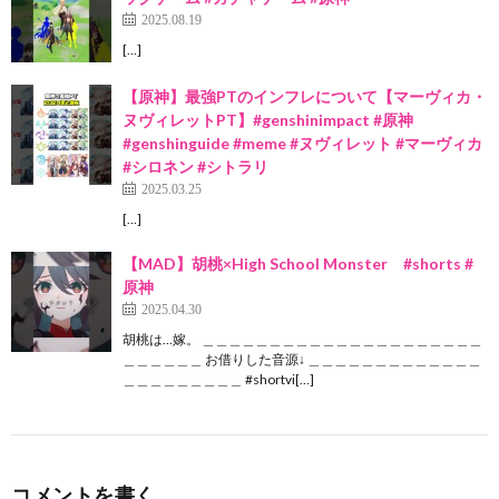
2025.08.19
[…]
【原神】最強PTのインフレについて【マーヴィカ・
ヌヴィレットPT】#genshinimpact #原神
#genshinguide #meme #ヌヴィレット #マーヴィカ
#シロネン #シトラリ
2025.03.25
[…]
【MAD】胡桃×High School Monster #shorts #
原神
2025.04.30
胡桃は…嫁。 ＿＿＿＿＿＿＿＿＿＿＿＿＿＿＿＿＿＿＿＿＿
＿＿＿＿＿＿ お借りした音源↓ ＿＿＿＿＿＿＿＿＿＿＿＿＿
＿＿＿＿＿＿＿＿＿ #shortvi[…]
コメントを書く