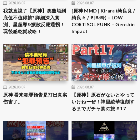
2026.08.07
2026.08.07
我就直說了【原神】奧黛塔到
[原神 MMD ] Kirara (绮良良 /
底值不值得抽? 詳細深入實
綺良々 / 키라라) – LOW
測、星超導&擴散反應通拐！
CORTISOL FUNK – Genshin
玩後感乾貨攻略！
Impact
2026.08.07
2026.08.07
原神 看来犯罪预告是打出真实
【原神】原石がないとやって
伤害了。
いけねーぜ！神里綾華復刻す
るまでガチャ禁の旅＃17