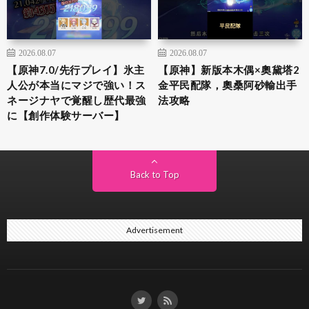
2026.08.07
2026.08.07
【原神7.0/先行プレイ】氷主
【原神】新版本木偶×奧黛塔2
人公が本当にマジで強い！ス
金平民配隊，奧桑阿砂輸出手
ネージナヤで覚醒し歴代最強
法攻略
に【創作体験サーバー】
Back to Top
Advertisement