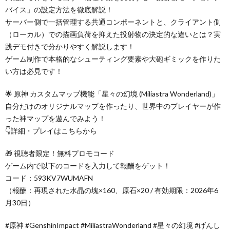
バイス」の設定方法を徹底解説！
サーバー側で一括管理する共通コンポーネントと、クライアント側
（ローカル）での描画負荷を抑えた投射物の決定的な違いとは？実
践デモ付きで分かりやすく解説します！
ゲーム制作で本格的なシューティング要素や大砲ギミックを作りた
い方は必見です！
🌟 原神 カスタムマップ機能「星々の幻境 (Miliastra Wonderland)」
自分だけのオリジナルマップを作ったり、世界中のプレイヤーが作
った神マップを遊んでみよう！
👇詳細・プレイはこちらから
🎁 視聴者限定！無料プロモコード
ゲーム内で以下のコードを入力して報酬をゲット！
コード：593KV7WUMAFN
（報酬：再現された水晶の塊×160、原石×20 / 有効期限：2026年6
月30日）
#原神 #GenshinImpact #MiliastraWonderland #星々の幻境 #げんし