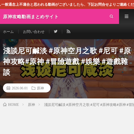
適合と思われる動画がございましたら、下記お問合せよりご連絡ください。即刻対処さ
原神攻略動画まとめサイト
ホーム
お問い合わせ
淺談尼可鹹淡 #原神空月之歌 #尼可 #原
神攻略#原神 #冒險遊戲 #娛樂 #遊戲雜
談
2026.06.01
原神
原神
淺談尼可鹹淡 #原神空月之歌 #尼可 #原神攻略#原神 #冒
HOME