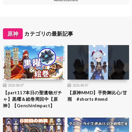
原神
カテゴリの最新記事
2026.08.07
2026.08.07
【part117本日の聖遺物ガチ
【原神MMD】手势舞比心/甘
ャ】黒曜＆絵巻周回中【原
雨 #shorts #mmd
神】【GenshinImpact】