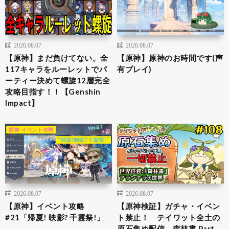
2026.08.07
2026.08.07
【原神】まだ負けてない。全
【原神】原神のお時間です(声
117キャラをルーレットでパ
有プレイ)
ーティー決めて螺旋12層完全
攻略目指す！！【Genshin
Impact】
2026.08.07
2026.08.07
【原神】イベント攻略
【原神検証】ガチャ・イベン
#21「帰夏! 映影? 千霊祭!」
ト禁止！ テイワット全土の
原石集め配信 森林書 Part