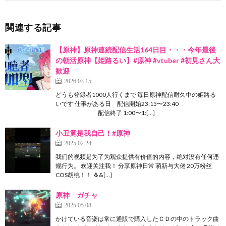
関連する記事
【原神】原神連続配信生活164日目・・・今年最後
の朝活原神【姫路るい】#原神 #vtuber #初見さん大
歓迎
2026.03.15
どうも登録者1000人行くまで 毎日原神配信耐久中の姫路る
いです 仕事がある日 配信開始23:15〜23:40
配信終了 1:00〜1:[…]
小丑竟是我自己！#原神
2025.02.24
我们的视频是为了为观众提供有价值的内容，绝对没有任何违
规行为。 欢迎关注我！ 分享原神日常 萌新与大佬 20万粉丝
COS胡桃！！ 🐧&[…]
原神 ガチャ
2025.05.08
かけている音楽は常に通販で購入したＣＤの中のトラック曲