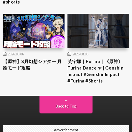
#shorts
2026.08.06
2026.08.06
【原神】8月幻想シアター 月
芙宁娜｜Furina｜《原神》
諭モード攻略
Furina Dance ✨ | Genshin
Impact #GenshinImpact
#Furina #Shorts
Back to Top
Advertisement