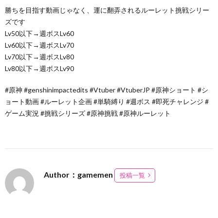
勝ちを目指す動画じゃなく、運に翻弄されるルーレット挑戦シリー
ズです
Lv50以下→週ボスLv60
Lv60以下→週ボスLv70
Lv70以下→週ボスLv80
Lv80以下→週ボスLv90
#原神 #genshinimpactedits #Vtuber #VtuberJP #原神ショート #シ
ョート動画 #ルーレット企画 #単騎縛り #週ボス #即死チャレンジ #
ゲーム実況 #挑戦シリーズ #原神挑戦 #原神ルーレット
Author：gamemen
投稿一覧