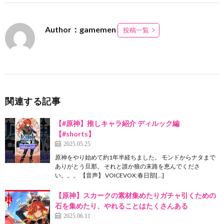
Author：gamemen
投稿一覧
関連する記事
【#原神】推しキャラ紹介 ディルック編
【#shorts】
2025.05.25
原神をやり始めて約1年半経ちました。 モンドからナタまで
ありがとう旦那。 それと誰か狼の末路を恵んでくださ
い。。。 【音声】 VOICEVOX:春日部[…]
【原神】スカークの素材集めたりガチャ引くための
石を集めたり、やれることはたくさんある
2025.06.11