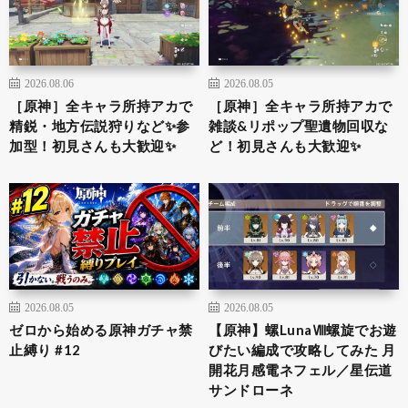
2026.08.06
2026.08.05
［原神］全キャラ所持アカで
［原神］全キャラ所持アカで
精鋭・地方伝説狩りなど✨参
雑談&リポップ聖遺物回収な
加型！初見さんも大歓迎✨
ど！初見さんも大歓迎✨
2026.08.05
2026.08.05
ゼロから始める原神ガチャ禁
【原神】螺LunaⅧ螺旋でお遊
止縛り #12
びたい編成で攻略してみた 月
開花月感電ネフェル／星伝道
サンドローネ