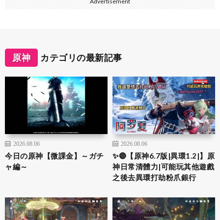
Advertisement
原神
カテゴリの最新記事
2026.08.06
2026.08.06
今日の原神【微課金】～ガチ
✨🔴【原神6.7版|異環1.2|】原
ャ編～
神日常清體力|可能玩其他遊戲
之後去異環打劫粉爪銀行