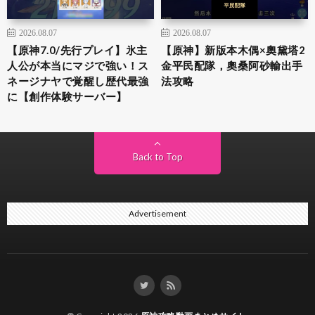
2026.08.07
2026.08.07
【原神7.0/先行プレイ】氷主
【原神】新版本木偶×奧黛塔2
人公が本当にマジで強い！ス
金平民配隊，奧桑阿砂輸出手
ネージナヤで覚醒し歴代最強
法攻略
に【創作体験サーバー】
Back to Top
Advertisement