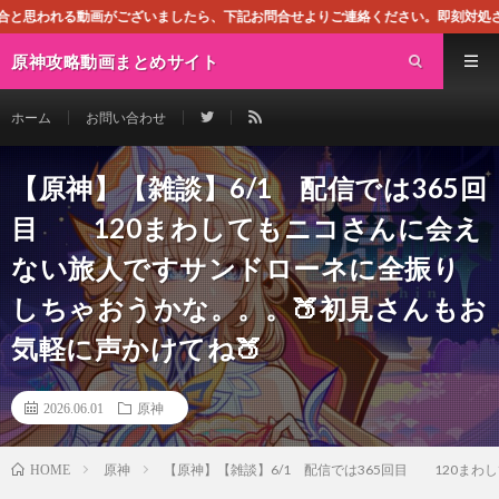
ざいましたら、下記お問合せよりご連絡ください。即刻対処させて頂きます。なお、同
原神攻略動画まとめサイト
ホーム
お問い合わせ
【原神】【雑談】6/1 配信では365回
目 120まわしてもニコさんに会え
ない旅人ですサンドローネに全振り
しちゃおうかな。。。🍑初見さんもお
気軽に声かけてね🍑
2026.06.01
原神
原神
【原神】【雑談】6/1 配信では365回目 120ま
HOME