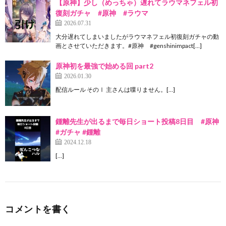
【原神】少し（めっちゃ）遅れてラウマネフェル初
復刻ガチャ #原神 #ラウマ
2026.07.31
大分遅れてしまいましたがラウマネフェル初復刻ガチャの動
画とさせていただきます。#原神 #genshinimpact[…]
原神初を最強で始める回 part2
2026.01.30
配信ルール そのⅠ 主さんは喋りません。[…]
鍾離先生が出るまで毎日ショート投稿8日目 #原神
#ガチャ #鍾離
2024.12.18
[…]
コメントを書く