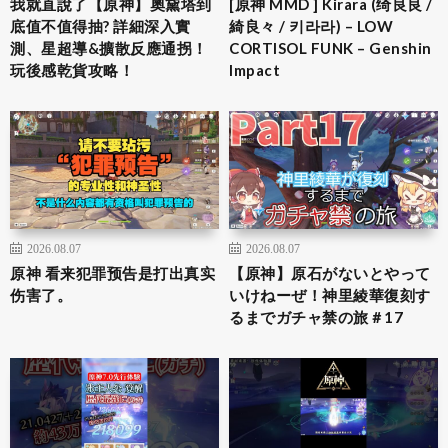
我就直說了【原神】奧黛塔到
[原神 MMD ] Kirara (绮良良 /
底值不值得抽? 詳細深入實
綺良々 / 키라라) – LOW
測、星超導&擴散反應通拐！
CORTISOL FUNK – Genshin
玩後感乾貨攻略！
Impact
2026.08.07
2026.08.07
原神 看来犯罪预告是打出真实
【原神】原石がないとやって
伤害了。
いけねーぜ！神里綾華復刻す
るまでガチャ禁の旅＃17