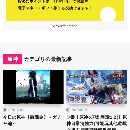
Advertisement
原神
カテゴリの最新記事
2026.08.06
2026.08.06
今日の原神【微課金】～ガチ
✨🔴【原神6.7版|異環1.2|】原
ャ編～
神日常清體力|可能玩其他遊戲
之後去異環打劫粉爪銀行