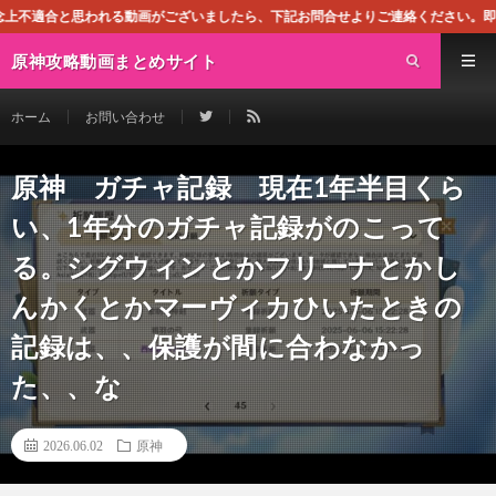
われる動画がございましたら、下記お問合せよりご連絡ください。即刻対処させて頂き
原神攻略動画まとめサイト
ホーム
お問い合わせ
原神 ガチャ記録 現在1年半目くら
い、1年分のガチャ記録がのこって
る。シグウィンとかフリーナとかし
んかくとかマーヴィカひいたときの
記録は、、保護が間に合わなかっ
た、、な
2026.06.02
原神