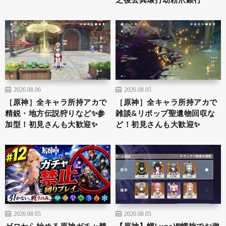
2026.08.06
2026.08.05
［原神］全キャラ所持アカで
［原神］全キャラ所持アカで
精鋭・地方伝説狩りなど✨参
雑談&リポップ聖遺物回収な
加型！初見さんも大歓迎✨
ど！初見さんも大歓迎✨
2026.08.05
2026.08.05