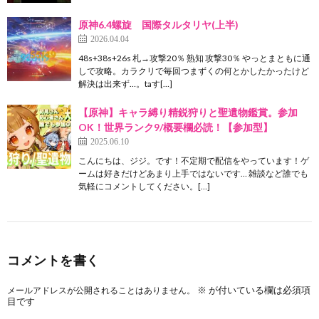
原神6.4螺旋 国際タルタリヤ(上半)
2026.04.04
48s+38s+26s 札→攻撃20％ 熟知 攻撃30％ やっとまともに通
しで攻略。カラクリで毎回つまずくの何とかしたかったけど
解決は出来ず…。taす[…]
【原神】キャラ縛り精鋭狩りと聖遺物鑑賞。参加
OK！世界ランク9/概要欄必読！【参加型】
2025.06.10
こんにちは、ジジ。です！不定期で配信をやっています！ゲ
ームは好きだけどあまり上手ではないです… 雑談など誰でも
気軽にコメントしてください。[…]
コメントを書く
※
が付いている欄は必須項
メールアドレスが公開されることはありません。
目です