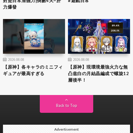
對是日常清體力|倒數4天~肝
#遊戲日常
力爆發
2026.08.08
2026.08.08
【原神】各キャラのミニフィ
【原神】現環境最強火力な無
ギュアが最高すぎる
凸兹白の月結晶編成で螺旋12
層後半！
Back to Top
Advertisement