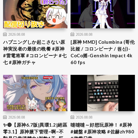
2026.08.08
2026.08.08
ハプニングしか起こさない原
[原神 MMD] Columbina (哥伦
神実況者の最後の晩餐 #原神
比娅 / コロンビーナ / 원신)-
#雷電将軍 #コロンビーナ #七
CoCo摇-Genshin Impact 4k
七 #原神ガチャ
60 fps
2026.08.08
2026.08.08
✨🔴【原神6.7版|異環1.2|絕區
噠噠噠～好想玩原神！ #原神
零3.1】原神腋下管理~啊~不
#鍵盤 #原神攻略 #佐赫zh980