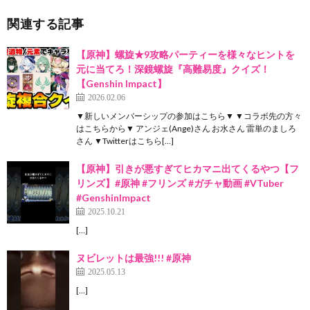
関連する記事
【原神】螺旋★9攻略パーティーを様々なヒントを
元に当てろ！深鏡螺旋『高難易度』クイズ！
【Genshin Impact】
2026.02.06
▼新しいメンバーシップの参加はこちら▼ ▼コラボ先の方々
はこちらから▼ アンジェ(Ange)さん お水さん 雷単のましろ
さん ▼Twitterはこちら[…]
【原神】引きが悪すぎてヒカマニ出てくるやつ【フ
リンズ】#原神 #フリンズ #ガチャ動画 #VTuber
#GenshinImpact
2025.10.21
[…]
ヌビレットは最強!!! #原神
2025.05.13
[…]