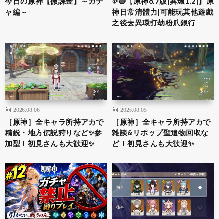
今日の原神【微課金】～ガチ
✨🔴【原神6.7版|異環1.2|】原
ャ編～
神日常清體力|可能玩其他遊戲
之後去異環打劫粉爪銀行
2026.08.06
2026.08.05
［原神］全キャラ所持アカで
［原神］全キャラ所持アカで
精鋭・地方伝説狩りなど✨参
雑談&リポップ聖遺物回収な
加型！初見さんも大歓迎✨
ど！初見さんも大歓迎✨