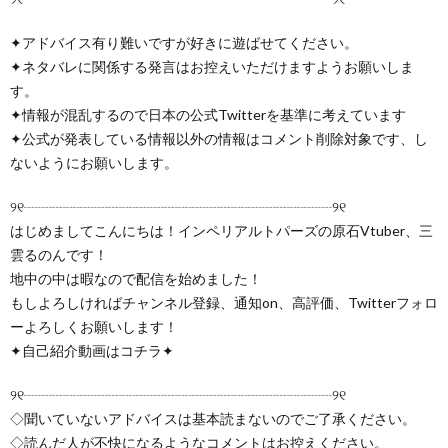
✦アドバイス有り難いですが好きに遊ばせてください。
✦ネタバレに関係する発言はお控えいただけますようお願いしま
す。
✦情報が混乱するので日本の公式Twitterを基準に考えています
✦公式が発表している情報以外の情報はコメント削除対象です、し
ないようにお願いします。
୨୧┈┈┈┈┈┈┈┈┈┈┈┈┈┈┈┈┈┈┈┈┈┈୨୧
はじめましてこんにちは！インペリアルトパーズの原石Vtuber、三
雲るのんです！
地中の中は暇なので配信を始めました！
もしよろしければチャンネル登録、通知on、高評価、Twitterフォロ
ーよろしくお願いします！
✦自己紹介動画はコチラ✦
୨୧┈┈┈┈┈┈┈┈┈┈┈┈┈┈┈┈┈┈┈┈┈┈୨୧
◇聞いていないアドバイスは基本読まないのでご了承ください。
◇読んだ人が不快になるようなコメントはお控えください。