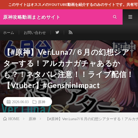
オススメのYOUTUBE動画を紹介するのみのサイトです。共有可能な動画のみ掲
原神攻略動画まとめサイト
ホーム
お問い合わせ
【#原神】Ver.Luna7/６月の幻想シア
ターする！アルカナガチャあるか
も？！ネタバレ注意！！ライブ配信！
【Vtuber】#GenshinImpact
2026.06.03
原神
原神
【#原神】Ver.Luna7/６月の幻想シアターする！アルカナ
HOME