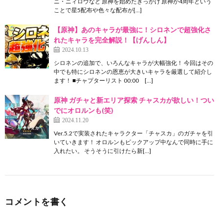
ニ・ニィロウなど 原神を始めたきっかけ 原神が4周年という
ことで星5配布や色々な配布が[…]
【原神】あのキャラが最強に！シロネンで超強化さ
れたキャラを完全解説！【げんしん】
2024.10.13
シロネンの追加で、いろんなキャラが大幅強化！ 今回はその
中でも特にシロネンの恩恵が大きいキャラを厳選して紹介し
ます！ ■チャプターリスト 00:00 […]
原神 ガチャと新エリア探索 チャスカが欲しい！つい
でにオロルンも(笑)
2024.11.20
Ver.5.2で実装されたキャラクター「チャスカ」のガチャを引
いていきます！ オロルンもピックアップ中なんで同時に手に
入れたい。 そうそうに引けたら新[…]
コメントを書く