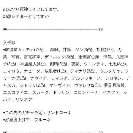
のんびり原神ライフしてます。
幻想シアターどうですか
୨୧┈┈┈┈┈┈┈┈┈┈┈┈┈┈┈┈┈┈┈┈┈┈୨୧
入手順
♦取得星５：モナ(7凸）、鍾離、甘雨、ジン(3凸)、胡桃(1凸)、万
葉、宵宮、雷電将軍、ディルック(3凸)、珊瑚宮心海、申鶴、八重神
子(3凸)、神里綾人(4凸)、刻晴(5凸)、夜蘭、ウエンティ、七七(6凸)、
ニィロウ、ナヒーダ、放浪者(1凸)、ティナリ(3凸)、タルタリヤ、フ
リーナ(完凸)、ナヴィア、ディシア、アルレッキーノ、シロネン、チ
ャスカ、シトラリ(2凸)、マーヴィカ、ヴァレサ(2凸)、夢見月瑞希、
エスコフィエ、スカーク、ドゥリン、コロンビーナ、イネファ、シ
ハク、リンネア
♦この先のガチャ予定：サンドローネ
♦好感度上げ中：プルーネ
୨୧┈┈┈┈┈┈┈┈┈┈┈┈┈┈┈┈┈┈┈┈┈┈୨୧