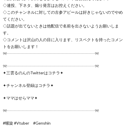
◇連投、下ネタ、煽り発言はお控えください。
◇このチャンネルに対しての古参アピールは好きじゃないのでやめ
てください。
◇話題が出てないときは他配信で名前を出さないようお願いしま
す。
◇コメントは沢山の人の目に入ります、リスペクトを持ったコメン
トをお願いします！
୨୧┈┈┈┈┈┈┈┈┈┈┈┈┈┈┈┈┈┈┈┈┈┈୨୧
୨୧┈┈┈┈┈┈┈┈┈┈┈┈┈┈┈┈┈┈┈┈┈┈୨୧
✦三雲るのんのTwitterはコチラ✦
✦チャンネル登録はコチラ✦
✦ママはせらママ✦
୨୧┈┈┈┈┈┈┈┈┈┈┈┈┈┈┈┈┈┈┈┈┈┈୨୧
#螺旋 #Vtuber #Genshin