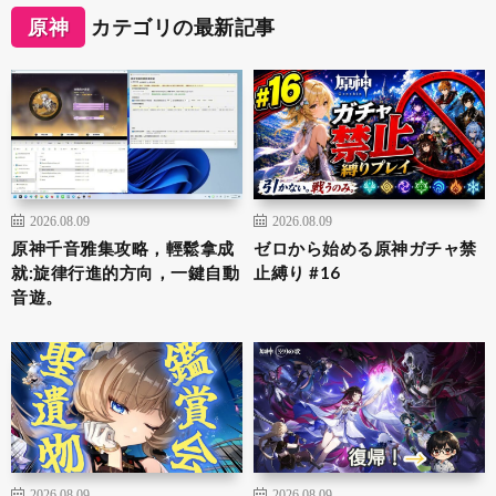
原神
カテゴリの最新記事
2026.08.09
2026.08.09
原神千音雅集攻略，輕鬆拿成
ゼロから始める原神ガチャ禁
就:旋律行進的方向，一鍵自動
止縛り #16
音遊。
2026.08.09
2026.08.09