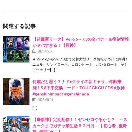
関連する記事
【超最新リーク】Ver6.6～7.3の全バナー＆復刻情報
がヤバすぎる！【原神】
2026.05.08
🔥 Ver6.6からVer7.3までの超大型リーク情報がついに判明！
ニコル、サンドローネ、コロンビーナ、パンタローネ、そし
てツァリー[…]
何歳だと思う？ナド•クライの新キャラ、年齢推
測！5.8下半交換コード：TOUGGKGI1CDS #原神
#genshinimpact #genshinada
2025.08.21
[…]
【🔴原神】定期配信！！ゼンゼロやるかも？ ～ス
カークまでガチャ禁生活６２日目～【 初心者 , 復帰
勢 , 質問OK！】