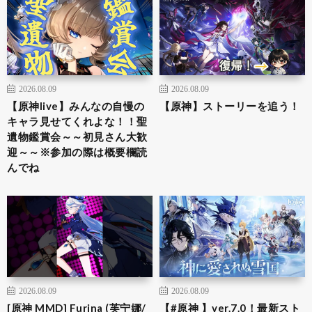
2026.08.09
2026.08.09
【原神live】みんなの自慢の
【原神】ストーリーを追う！
キャラ見せてくれよな！！聖
遺物鑑賞会～～初見さん大歓
迎～～※参加の際は概要欄読
んでね
2026.08.09
2026.08.09
[原神 MMD] Furina (芙宁娜/
【#原神 】ver.7.0！最新スト