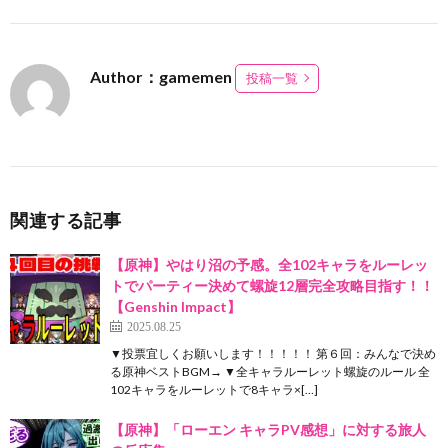
Author：gamemen
投稿一覧
関連する記事
【原神】やはり沼の予感。全102キャラをルーレッ
トでパーティー決めて螺旋12層完全攻略目指す！！
【Genshin Impact】
2025.08.25
▼投票宜しくお願いします！！！！！ 第６回：みんなで決め
る原神ベストBGM→ ▼全キャラルーレット螺旋のルール 全
102キャラをルーレットで8キャラ×[…]
【原神】「ローエン キャラPV感想」に対する旅人