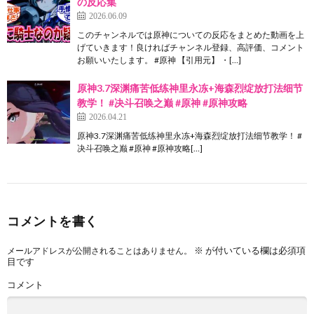
の反応集
2026.06.09
このチャンネルでは原神についての反応をまとめた動画を上
げていきます！良ければチャンネル登録、高評価、コメント
お願いいたします。 #原神 【引用元】 ・[…]
原神3.7深渊痛苦低练神里永冻+海森烈绽放打法细节
教学！ #决斗召唤之巅 #原神 #原神攻略
2026.04.21
原神3.7深渊痛苦低练神里永冻+海森烈绽放打法细节教学！ #
决斗召唤之巅 #原神 #原神攻略[…]
コメントを書く
※
が付いている欄は必須項
メールアドレスが公開されることはありません。
目です
コメント