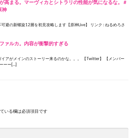
期待が高まる。マーヴィカとシトラリの性能が気になるな。 #
原神
可避の新螺旋12層を初見攻略します【原神Live】 リンク : ねるめろさ
ファルカ。内容が衝撃的すぎる
アがメインのストーリー来るのかな。。。 【Twitter】 【メンバー
ーー[…]
ている欄は必須項目です