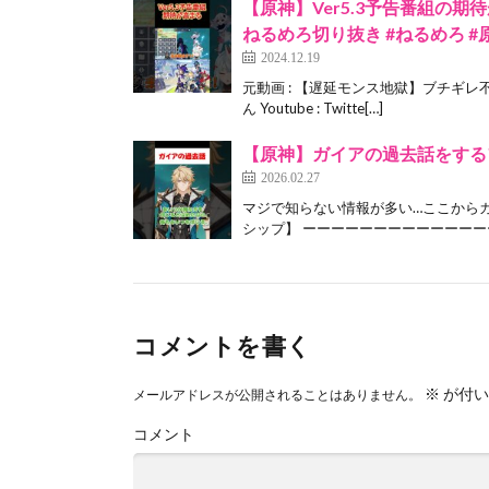
【原神】Ver5.3予告番組の
ねるめろ切り抜き #ねるめろ #
2024.12.19
元動画 : 【遅延モンス地獄】ブチギレ不
ん Youtube : Twitte[…]
【原神】ガイアの過去話をする
2026.02.27
マジで知らない情報が多い…ここからガイ
シップ】 ーーーーーーーーーーーーーー
コメントを書く
※
が付い
メールアドレスが公開されることはありません。
コメント