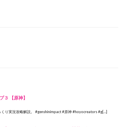
プ３ 【原神】
っくり実況攻略解説。 #genshinimpact #原神 #hoyocreators #g[…]