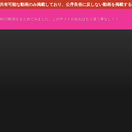
す。共有可能な動画のみ掲載しており、公序良俗に反しない動画を掲載す
ください。即刻対処させて頂きます。なお、同サイトはGoogleアド
TUBEの動画をまとめてみました。このサイトがあればもう迷う事なし！！