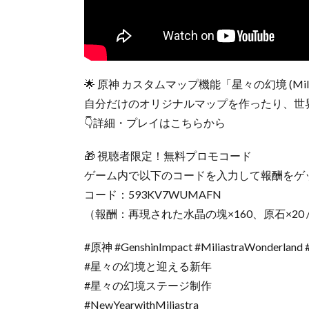
🌟 原神 カスタムマップ機能「星々の幻境 (Miliast
自分だけのオリジナルマップを作ったり、世
👇詳細・プレイはこちらから
🎁 視聴者限定！無料プロモコード
ゲーム内で以下のコードを入力して報酬をゲ
コード：593KV7WUMAFN
（報酬：再現された水晶の塊×160、原石×20 /
#原神 #GenshinImpact #MiliastraWonde
#星々の幻境と迎える新年
#星々の幻境ステージ制作
#NewYearwithMiliastra