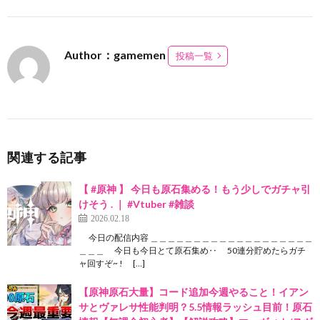
Author：gamemen
投稿一覧
関連する記事
【 #原神 】 今日も原石集める！もう少しでガチャ引
けそう . ｜ #Vtuber #雑談
2026.02.18
‍ 今日の配信内容 ＿＿＿＿＿＿＿＿＿＿＿＿＿＿＿＿＿＿＿
＿＿＿ 今日も今日とて原石集め‥ 50連分貯めたらガチ
ャ回すぞ~ ! […]
【原神原石大量】コード追加今週やること！イアン
サとヴァレサ性能判明？5.5情報ラッシュ目前！原石