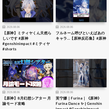
2026.08.06
2026.08.06
【原神】ミティヤくん天然ら
フルネーム呼びといえばあの
しいです #原神
キャラ…【原神反応集】#原神
#genshinimpact #ミティヤ
#shorts
2026.08.06
2026.08.06
【原神】8月幻想シアター 月
芙宁娜｜Furina｜《原神》
諭モード攻略
Furina Dance ✨ | Genshin
Impact #GenshinImpact