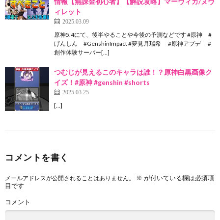
情報【無課金初心者】【解説攻略】マーヴィカ/ヌヴ
ィレット
2025.03.09
原神5.4にて、後半やることや今後の予測などです #原神 #
げんしん #GenshinImpact #夢見月瑞希 #原神アプデ #
創作体験サーバー[…]
つむじが見えるこのキャラは誰！？原神白黒画像ク
イズ！#原神 #genshin #shorts
2025.03.25
[…]
コメントを書く
※
が付いている欄は必須項
メールアドレスが公開されることはありません。
目です
コメント