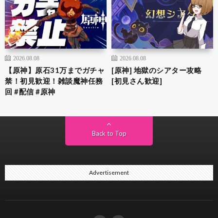
2026.08.08
2026.08.08
【原神】原石31万までガチャ
[原神] 地獄のシアター攻略
禁！初見歓迎！雑談魔神任務
[初見さん歓迎]
回 #配信 #原神
Back to Top
Advertisement