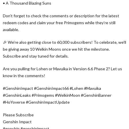
• A Thousand Blazing Suns
Don’t forget to check the comments or description for the latest
redeem codes and claim your free Primogems while they’re still
available.
🎉 We’re also getting close to 60,000 subscribers! To celebrate, we’ll
be giving away 10 Welkin Moons once we hit the milestone.
Subscribe and stay tuned for details.
Are you pulling for Lohen or Mavuika in Version 6.6 Phase 2? Let us
know in the comments!
#GenshinImpact #GenshinImpact66 #Lohen #Mavuika
#GenshinLeaks #Primogems #WelkinMoon #GenshinBanner
#HoYoverse #GenshinImpactUpdate
Please Subscribe
Genshin Impact
#genshin #genshinimpact