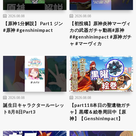
2026.08.08
2026.08.08
【原神1分解説】 Part1 ジン
【初投稿】原神炎神マーヴィ
#原神 #genshinimpact
カの武器ガチャ動画#原神
##genshinimpact #原神ガチ
ャ #マーヴィカ
2026.08.08
2026.08.08
誕生日キャラクタールーレッ
【part118本日の聖遺物ガチ
ト8月8日Part3
ャ】黒曜＆絵巻周回中【原
神】【GenshinImpact】