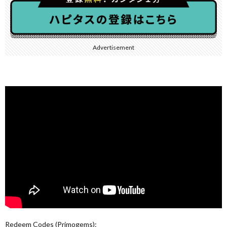
Advertisement
Redeem Codes (Primogems):