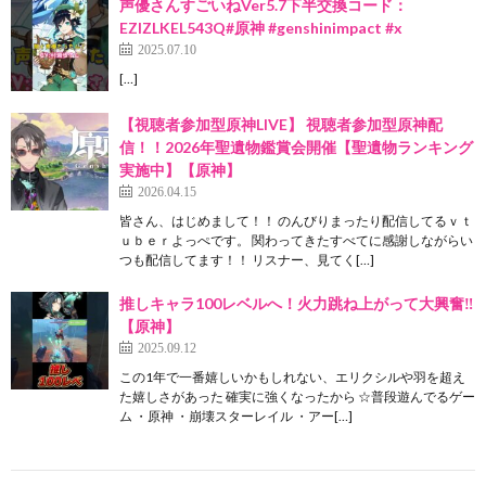
声優さんすごいねVer5.7下半交換コード：
EZIZLKEL543Q#原神 #genshinimpact #x
2025.07.10
[…]
【視聴者参加型原神LIVE】 視聴者参加型原神配
信！！2026年聖遺物鑑賞会開催【聖遺物ランキング
実施中】【原神】
2026.04.15
皆さん、はじめまして！！ のんびりまったり配信してるｖｔ
ｕｂｅｒよっぺです。 関わってきたすべてに感謝しながらい
つも配信してます！！ リスナー、見てく[…]
推しキャラ100レベルへ！火力跳ね上がって大興奮‼
【原神】
2025.09.12
この1年で一番嬉しいかもしれない、エリクシルや羽を超え
た嬉しさがあった 確実に強くなったから ☆普段遊んでるゲー
ム ・原神 ・崩壊スターレイル ・アー[…]