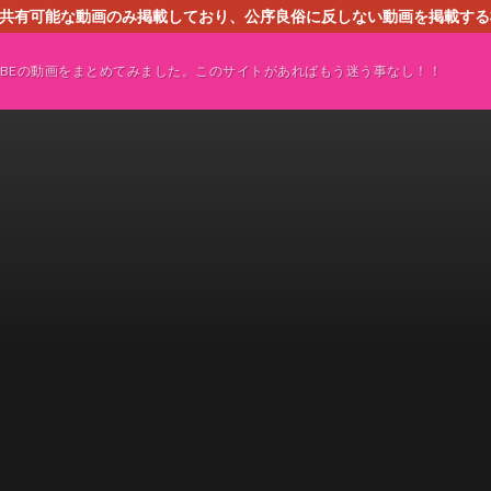
す。共有可能な動画のみ掲載しており、公序良俗に反しない動画を掲載す
ください。即刻対処させて頂きます。なお、同サイトはGoogleアド
TUBEの動画をまとめてみました。このサイトがあればもう迷う事なし！！