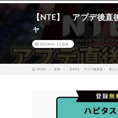
【NTE】 アプデ後直
ャ
2026.06.04
原神
原神
【NTE】 アプデ後直後！ 新しい
HOME