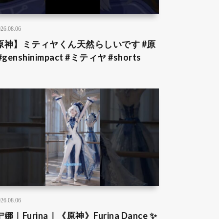
26.08.06
原神】ミティヤくん天然らしいです #原
#genshinimpact #ミティヤ #shorts
26.08.06
娜｜Furina｜《原神》Furina Dance ✨