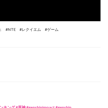
ェ #NTE #レクイエム #ゲーム
#原神 #genshinimpact #genshin