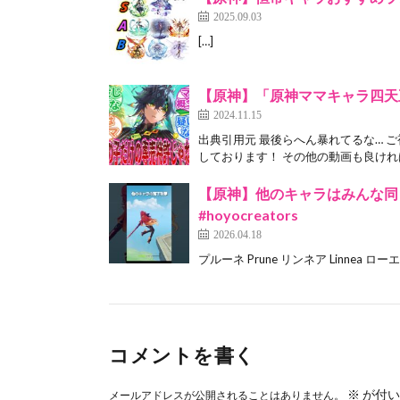
2025.09.03
[…]
【原神】「原神ママキャラ四天
2024.11.15
出典引用元 最後らへん暴れてるな… 
しております！ その他の動画も良ければ
【原神】他のキャラはみんな同じ落
#hoyocreators
2026.04.18
プルーネ Prune リンネア Linnea ローエン Loh
コメントを書く
※
が付い
メールアドレスが公開されることはありません。