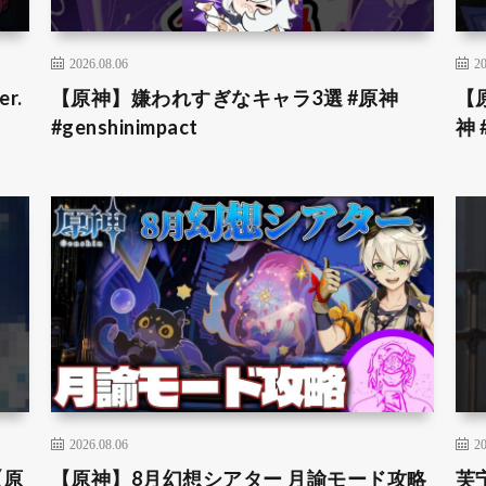
2026.08.06
20
r.
【原神】嫌われすぎなキャラ3選 #原神
【
#genshinimpact
神 
2026.08.06
20
【原
【原神】8月幻想シアター 月諭モード攻略
芙宁