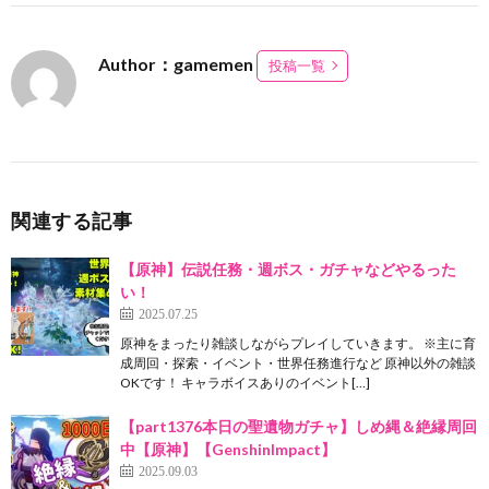
Author：gamemen
投稿一覧
関連する記事
【原神】伝説任務・週ボス・ガチャなどやるった
い！
2025.07.25
原神をまったり雑談しながらプレイしていきます。 ※主に育
成周回・探索・イベント・世界任務進行など 原神以外の雑談
OKです！ キャラボイスありのイベント[…]
【part1376本日の聖遺物ガチャ】しめ縄＆絶縁周回
中【原神】【GenshinImpact】
2025.09.03