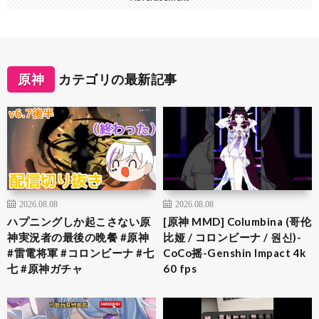
原神
カテゴリの最新記事
2026.08.08
2026.08.08
ハプニングしか起こさない原
[原神 MMD] Columbina (哥伦
神実況者の最後の晩餐 #原神
比娅 / コロンビーナ / 원신)-
#雷電将軍 #コロンビーナ #七
CoCo摇-Genshin Impact 4k
七 #原神ガチャ
60 fps