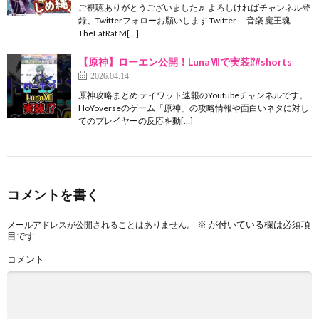
ご視聴ありがとうございました♬ よろしければチャンネル登
録、Twitterフォローお願いします Twitter 音楽 魔王魂
TheFatRat M[…]
【原神】ローエン公開！LunaⅦで実装⁉#shorts
2026.04.14
原神攻略まとめ テイワット速報のYoutubeチャンネルです。
HoYoverseのゲーム「原神」の攻略情報や面白いネタに対し
てのプレイヤーの反応を動[…]
コメントを書く
※
が付いている欄は必須項
メールアドレスが公開されることはありません。
目です
コメント