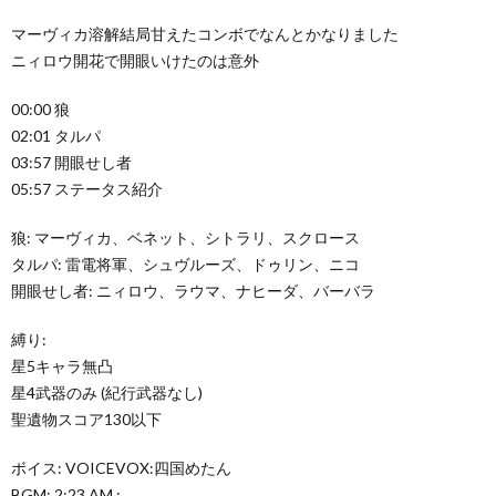
マーヴィカ溶解結局甘えたコンボでなんとかなりました
ニィロウ開花で開眼いけたのは意外
00:00 狼
02:01 タルパ
03:57 開眼せし者
05:57 ステータス紹介
狼: マーヴィカ、ベネット、シトラリ、スクロース
タルパ: 雷電将軍、シュヴルーズ、ドゥリン、ニコ
開眼せし者: ニィロウ、ラウマ、ナヒーダ、バーバラ
縛り:
星5キャラ無凸
星4武器のみ (紀行武器なし)
聖遺物スコア130以下
ボイス: VOICEVOX:四国めたん
BGM: 2:23 AM :