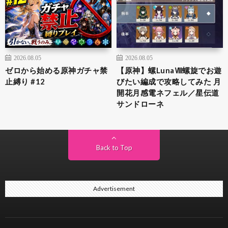
2026.08.05
2026.08.05
ゼロから始める原神ガチャ禁
【原神】螺LunaⅧ螺旋でお遊
止縛り #12
びたい編成で攻略してみた 月
開花月感電ネフェル／星伝道
サンドローネ
Back to Top
Advertisement