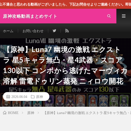
動画がございましたら、下記お問合せよりご連絡ください。即刻対処させて頂きます。
原神攻略動画まとめサイト
ホーム
お問い合わせ
【原神】Luna7 幽境の激戦 エクスト
ラ 星5キャラ無凸・星4武器・スコア
130以下 コンボから逃げたマーヴィカ
溶解 雷電ドゥリン蒸発 ニィロウ開花
2026.06.04
原神
原神
【原神】Luna7 幽境の激戦 エクストラ 星5キャラ無
HOME