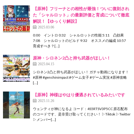
【原神】フリーナとの相性が最強！ついに復刻され
た「シャルロット」の最新評価と育成について徹底
解説！【ゆっくり解説】
2025.03.06
0:00 イントロ 0:32 シャルロットの性能 5:11 凸効果
7:08 シャルロットのビルド 9:32 オススメの編成 10:57
育成すべき？[…]
原神・シロネン2凸と持ち武器がほしい！
2025.04.15
シロネン2凸と持ち武器がほしい！ ガチャ動画になります！
#原神 #genshinimpact #ゲーム女子 #ゲーム実況 #原神攻略
[…]
【原神】神様はやはり優遇されているみたいです
2025.11.26
ウェンティが神になるよ コード：4S5RTSV3P5CC 原石配布
のコードです、是非受け取ってください！ ▷Tiktok ▷Twitter
▷メンバー[…]