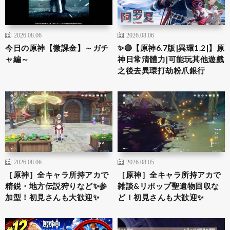
2026.08.06
2026.08.06
今日の原神【微課金】～ガチ
✨🔴【原神6.7版|異環1.2|】原
ャ編～
神日常清體力|可能玩其他遊戲
之後去異環打劫粉爪銀行
2026.08.06
2026.08.05
［原神］全キャラ所持アカで
［原神］全キャラ所持アカで
精鋭・地方伝説狩りなど✨参
雑談&リポップ聖遺物回収な
加型！初見さんも大歓迎✨
ど！初見さんも大歓迎✨