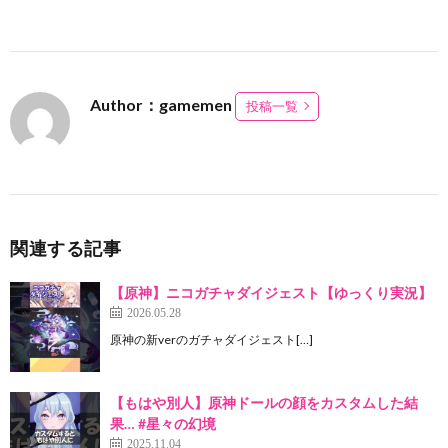
Author：gamemen
投稿一覧
関連する記事
【原神】ニコガチャダイジェスト【ゆっくり実況】
2026.05.28
原神の新verのガチャダイジェスト[…]
【もはや別人】原神ドールの顔をカスタムした結
果… #星々の幻境
2025.11.04