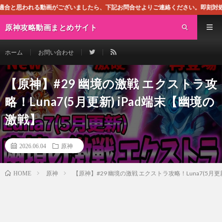
がございましたら、下記お問合せよりご連絡ください。即刻対処させて頂きます。なお
原神攻略動画まとめサイト
ホーム
お問い合わせ
【原神】#29 幽境の激戦 エクストラ攻
略！Luna7(5月更新) iPad端末【幽境の
激戦】
2026.06.04
原神
原神
【原神】#29 幽境の激戦 エクストラ攻略！Luna7(5月更
HOME