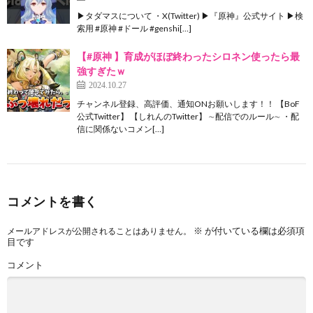
▶タダマスについて ・X(Twitter) ▶『原神』公式サイト ▶検
索用 #原神 #ドール #genshi[…]
【#原神 】育成がほぼ終わったシロネン使ったら最
強すぎたｗ
2024.10.27
チャンネル登録、高評価、通知ONお願いします！！ 【BoF
公式Twitter】 【しれんのTwitter】 ∼配信でのルール∼ ・配
信に関係ないコメン[…]
コメントを書く
※
が付いている欄は必須項
メールアドレスが公開されることはありません。
目です
コメント