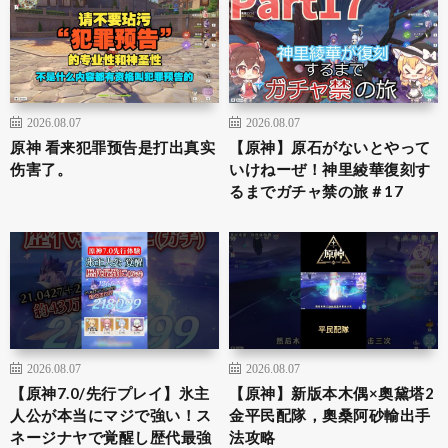
2026.08.07
2026.08.07
原神 看来犯罪预告是打出真实
【原神】原石がないとやって
伤害了。
いけねーぜ！神里綾華復刻す
るまでガチャ禁の旅＃17
2026.08.07
2026.08.07
【原神7.0/先行プレイ】氷主
【原神】新版本木偶×奧黛塔2
人公が本当にマジで強い！ス
金平民配隊，奧桑阿砂輸出手
ネージナヤで覚醒し歴代最強
法攻略