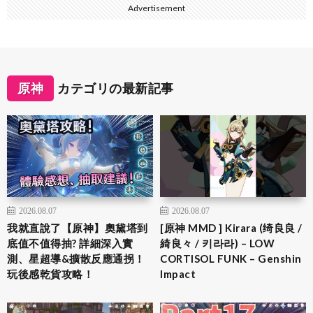
Advertisement
原神
カテゴリの最新記事
2026.08.07
2026.08.07
我就直說了【原神】奧黛塔到
[原神 MMD ] Kirara (绮良良 /
底值不值得抽? 詳細深入實
綺良々 / 키라라) – LOW
測、星超導&擴散反應通拐！
CORTISOL FUNK – Genshin
玩後感乾貨攻略！
Impact