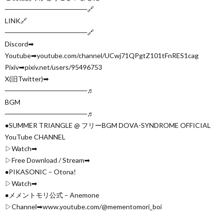
─────────────────🔗
LINK🔗
─────────────────🔗
Discord➡︎
Youtube➡︎youtube.com/channel/UCwj71QPgtZ101tFnRES1cag
Pixiv➡︎pixiv.net/users/95496753
X(旧Twitter)➡︎
─────────────────♬
BGM
─────────────────♬
●SUMMER TRIANGLE @ フリーBGM DOVA-SYNDROME OFFICIAL
YouTube CHANNEL
▷Watch➡︎
▷Free Download / Stream➡︎
●PIKASONIC – Otona!
▷Watch➡︎
●メメントモリ公式 – Anemone
▷Channel➡︎www.youtube.com/@mementomori_boi