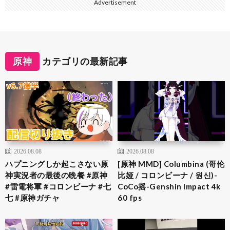
Advertisement
原神
カテゴリの最新記事
2026.08.08
2026.08.08
ハプニングしか起こさない原
[原神 MMD] Columbina (哥伦
神実況者の最後の晩餐 #原神
比娅 / コロンビーナ / 원신)-
#雷電将軍 #コロンビーナ #七
CoCo摇-Genshin Impact 4k
七 #原神ガチャ
60 fps