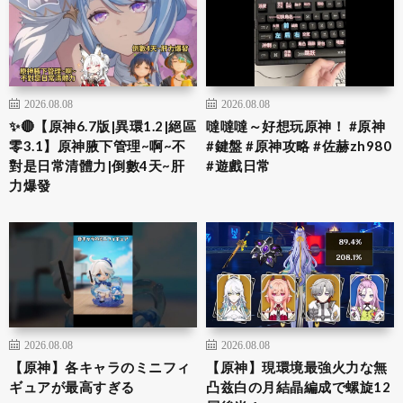
2026.08.08
2026.08.08
✨🔴【原神6.7版|異環1.2|絕區
噠噠噠～好想玩原神！ #原神
零3.1】原神腋下管理~啊~不
#鍵盤 #原神攻略 #佐赫zh980
對是日常清體力|倒數4天~肝
#遊戲日常
力爆發
2026.08.08
2026.08.08
【原神】各キャラのミニフィ
【原神】現環境最強火力な無
ギュアが最高すぎる
凸兹白の月結晶編成で螺旋12