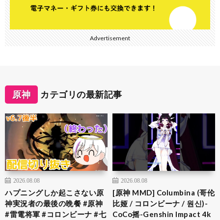
Advertisement
原神
カテゴリの最新記事
2026.08.08
2026.08.08
ハプニングしか起こさない原
[原神 MMD] Columbina (哥伦
神実況者の最後の晩餐 #原神
比娅 / コロンビーナ / 원신)-
#雷電将軍 #コロンビーナ #七
CoCo摇-Genshin Impact 4k