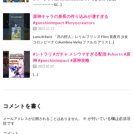
———————&[…]
原神キャラの身長の作り込みが凄すぎる
#genshinimpact #hoyocreators
2025.11.23
Luna III Rerir 「月の狩人」レリル フリンズ Flins 長夜月 少女
コロンビーナ Columbina Varka ファルカ アリス […]
#シトラリ #ガチャ メシウマすぎる配信 #shorts #原
神 #genshinimpact #原神攻略
2025.01.07
[…]
コメントを書く
※
が付いている欄は必須項
メールアドレスが公開されることはありません。
目です
コメント