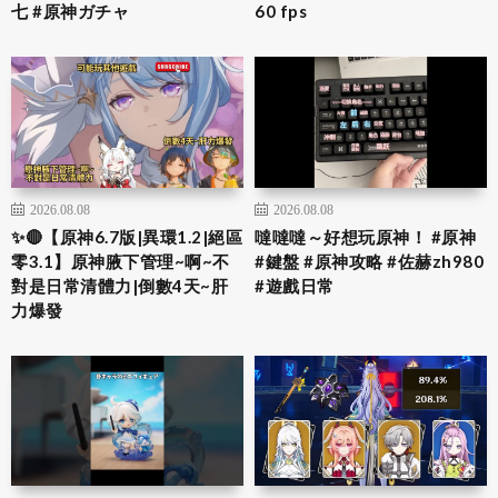
七 #原神ガチャ
60 fps
2026.08.08
2026.08.08
✨🔴【原神6.7版|異環1.2|絕區
噠噠噠～好想玩原神！ #原神
零3.1】原神腋下管理~啊~不
#鍵盤 #原神攻略 #佐赫zh980
對是日常清體力|倒數4天~肝
#遊戲日常
力爆發