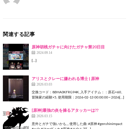
関連する記事
原神胡桃ガチャに向けたガチャ禁20日目
2024.09.14
[…]
アリスとクレーに嫌われる博士 | 原神
2026.03.03
交換コード：8BHA0KFRG94K, 入手アイテム：：原石×60、
冒険家の経験×5, 使用期限：2026-02-13 00:00:00 ~ 2026[…]
[原神]最強の炎を操るアタッカーは??
2026.03.15
意外とガチで強いかも,,, 使用した曲: #原神 #genshinimpact
#eula #マーヴィカ #原神 #エウルア[…]