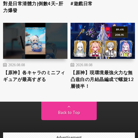
對是日常清體力|倒數4天~肝
#遊戲日常
力爆發
2026.08.08
2026.08.08
【原神】各キャラのミニフィ
【原神】現環境最強火力な無
ギュアが最高すぎる
凸兹白の月結晶編成で螺旋12
層後半！
Back to Top
Advertisement