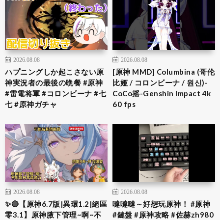
2026.08.08
2026.08.08
ハプニングしか起こさない原
[原神 MMD] Columbina (哥伦
神実況者の最後の晩餐 #原神
比娅 / コロンビーナ / 원신)-
#雷電将軍 #コロンビーナ #七
CoCo摇-Genshin Impact 4k
七 #原神ガチャ
60 fps
2026.08.08
2026.08.08
✨🔴【原神6.7版|異環1.2|絕區
噠噠噠～好想玩原神！ #原神
零3.1】原神腋下管理~啊~不
#鍵盤 #原神攻略 #佐赫zh980