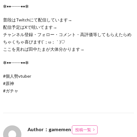
✼••┈┈┈┈••✼
普段はTwitchにて配信しています→
配信予定はXで呟いてます→
チャンネル登録・フォロー・コメント・高評価等してもらえたらめ
ちゃくちゃ喜びます(´；ω；｀)♡
ここを見れば田中たまが大体分かります→
✼••┈┈┈┈••✼
#個人勢vtuber
#原神
#ガチャ
Author：gamemen
投稿一覧