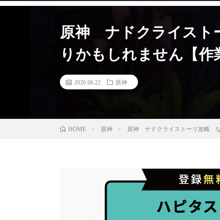
原神 ナドクライスト
りかもしれません【作
2026.06.22
原神
原神
原神 ナドクライストーリ攻略 
HOME