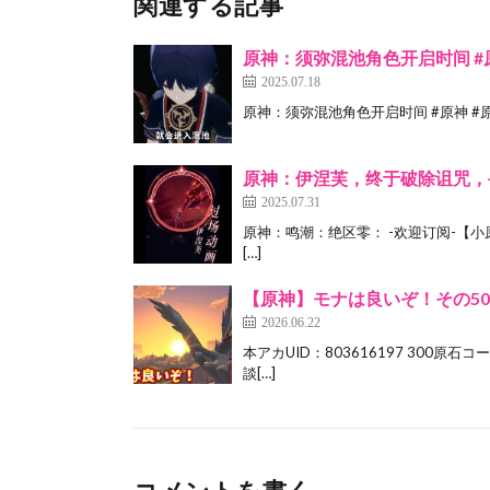
関連する記事
原神：须弥混池角色开启时间 #原
2025.07.18
原神：须弥混池角色开启时间 #原神 #原
原神：伊涅芙，终于破除诅咒，
2025.07.31
原神：鸣潮：绝区零： -欢迎订阅-【小原
[…]
【原神】モナは良いぞ！その50
2026.06.22
本アカUID：803616197 300原石コード2
談[…]