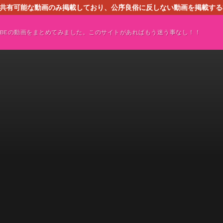
す。共有可能な動画のみ掲載しており、公序良俗に反しない動画を掲載す
ください。即刻対処させて頂きます。なお、同サイトはGoogleアド
TUBEの動画をまとめてみました。このサイトがあればもう迷う事なし！！