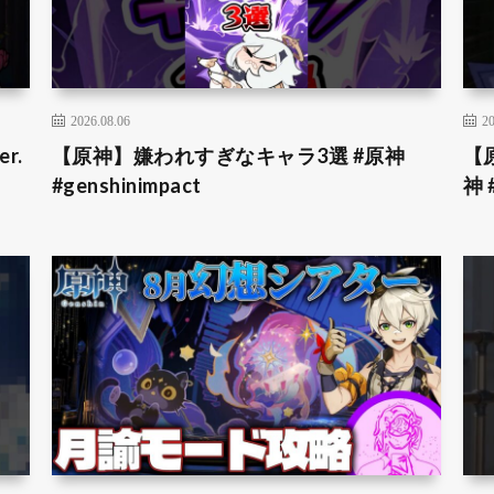
2026.08.06
20
r.
【原神】嫌われすぎなキャラ3選 #原神
【
#genshinimpact
神 