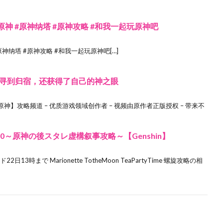
神 #原神纳塔 #原神攻略 #和我一起玩原神吧
神纳塔 #原神攻略 #和我一起玩原神吧[…]
寻到归宿，还获得了自己的神之眼
神】攻略频道 – 优质游戏领域创作者 – 视频由原作者正版授权 – 带来不
0～原神の後スタレ虚構叙事攻略～【Genshin】
2日13時まで Marionette TotheMoon TeaPartyTime 螺旋攻略の相