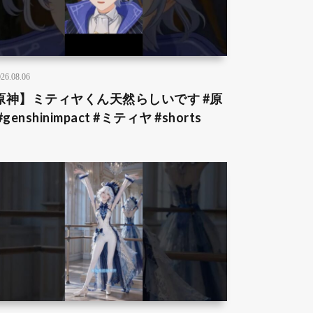
26.08.06
原神】ミティヤくん天然らしいです #原
#genshinimpact #ミティヤ #shorts