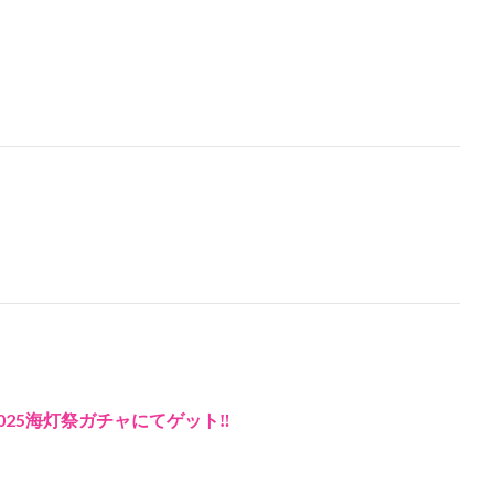
025海灯祭ガチャにてゲット‼️