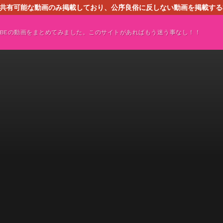
す。共有可能な動画のみ掲載しており、公序良俗に反しない動画を掲載す
ください。即刻対処させて頂きます。なお、同サイトはGoogleアド
TUBEの動画をまとめてみました。このサイトがあればもう迷う事なし！！