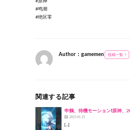
#原神
#鸣潮
#绝区零
Author：gamemen
投稿一覧
関連する記事
申鶴、待機モーション❗️原神、2
2025.01.25
[…]