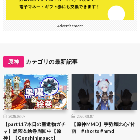
Advertisement
原神
カテゴリの最新記事
2026.08.07
2026.08.07
【part117本日の聖遺物ガチ
【原神MMD】手势舞比心/甘
ャ】黒曜＆絵巻周回中【原
雨 #shorts #mmd
神】【GenshinImpact】