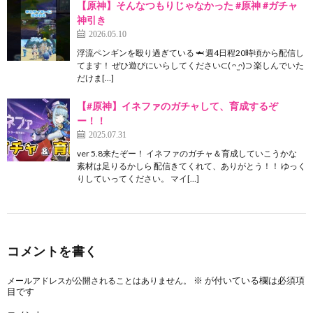
【原神】そんなつもりじゃなかった #原神 #ガチャ
神引き
2026.05.10
浮流ペンギンを殴り過ぎている 🦈 週4日程20時頃から配信し
てます！ ぜひ遊びにいらしてください⊂( ᴖ ̫ᴖ)⊃ 楽しんでいた
だけま[…]
【#原神】イネファのガチャして、育成するぞ
ー！！
2025.07.31
ver 5.8来たぞー！ イネファのガチャ＆育成していこうかな
素材は足りるかしら 配信きてくれて、ありがとう！！ ゆっく
りしていってください。 マイ[…]
コメントを書く
※
が付いている欄は必須項
メールアドレスが公開されることはありません。
目です