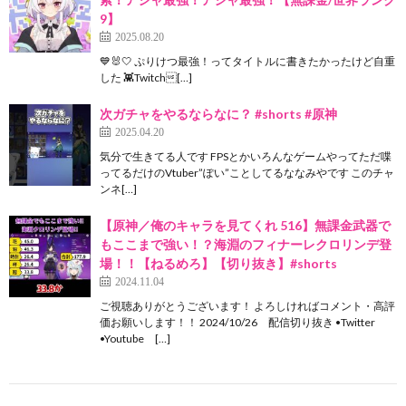
9】
2025.08.20
💙🐰🤍 ぷりけつ最強！ってタイトルに書きたかったけど自重
した 👾Twitch[…]
次ガチャをやるならなに？ #shorts #原神
2025.04.20
気分で生きてる人です FPSとかいろんなゲームやってただ喋
ってるだけのVtuber”ぽい”ことしてるななみやです このチャ
ンネ[…]
【原神／俺のキャラを見てくれ 516】無課金武器で
もここまで強い！？海淵のフィナーレクロリンデ登
場！！【ねるめろ】【切り抜き】#shorts
2024.11.04
ご視聴ありがとうございます！ よろしければコメント・高評
価お願いします！！ 2024/10/26 配信切り抜き •Twitter
•Youtube […]