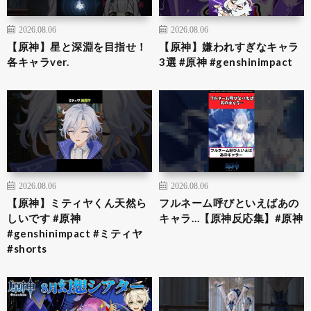
2026.08.06
2026.08.06
【原神】星と深淵を目指せ！
【原神】嫌われすぎなキャラ
各キャラver.
3選 #原神 #genshinimpact
2026.08.06
2026.08.06
【原神】ミティヤくん天然ら
フルネーム呼びといえばあの
しいです #原神
キャラ…【原神反応集】#原神
#genshinimpact #ミティヤ
#shorts