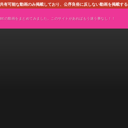
す。共有可能な動画のみ掲載しており、公序良俗に反しない動画を掲載す
ください。即刻対処させて頂きます。なお、同サイトはGoogleアド
TUBEの動画をまとめてみました。このサイトがあればもう迷う事なし！！