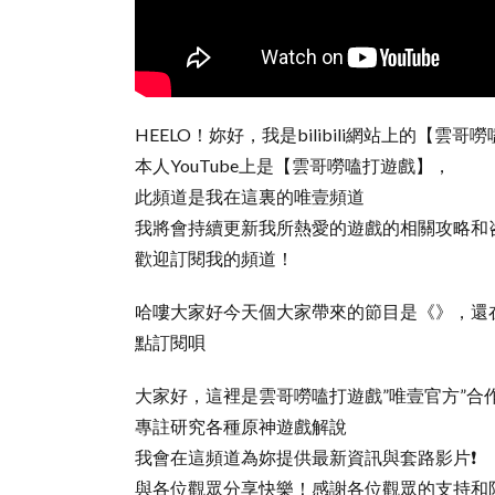
HEELO！妳好，我是bilibili網站上的【雲哥
本人YouTube上是【雲哥嘮嗑打遊戲】，
此頻道是我在這裏的唯壹頻道
我將會持續更新我所熱愛的遊戲的相關攻略和
歡迎訂閱我的頻道！
哈嘍大家好今天個大家帶來的節目是《》，還
點訂閱唄
大家好，這裡是雲哥嘮嗑打遊戲”唯壹官方”合
專註研究各種原神遊戲解說
我會在這頻道為妳提供最新資訊與套路影片❗️
與各位觀眾分享快樂！感謝各位觀眾的支持和陪