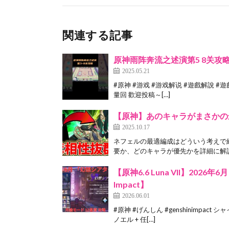
関連する記事
原神雨阵奔流之述演第5 8关攻略
2025.05.21
#原神 #游戏 #游戏解说 #遊戲解說
量回 歡迎投稿～[…]
【原神】あのキャラがまさかの
2025.10.17
ネフェルの最適編成はどういう考えで
要か、どのキャラが優先かを詳細に解説し
【原神6.6 Luna VII】202
Impact】
2026.06.01
#原神 #げんしん #genshinimpac
ノエル + 任[…]