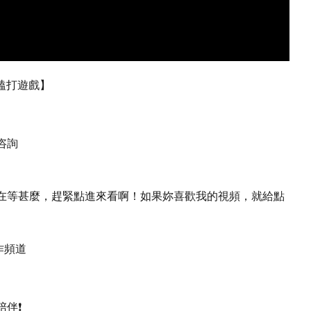
嘮嗑打遊戲】
咨詢
在等甚麼，趕緊點進來看啊！如果妳喜歡我的視頻，就給點
作頻道
伴❗️