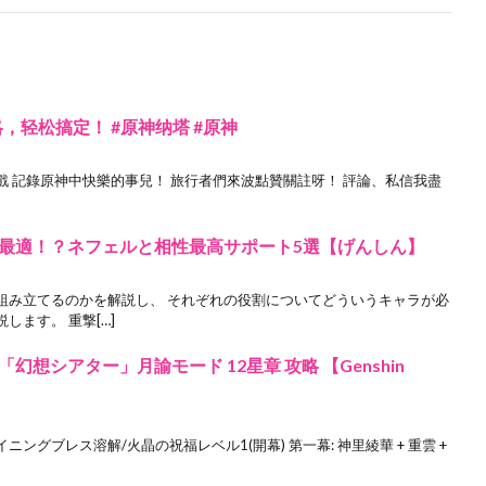
，轻松搞定！ #原神纳塔 #原神
 #遊戲 記錄原神中快樂的事兒！ 旅行者們來波點贊關註呀！ 評論、私信我盡
最適！？ネフェルと相性最高サポート5選【げんしん】
組み立てるのかを解説し、 それぞれの役割についてどういうキャラが必
ます。 重撃[…]
6年6月「幻想シアター」月諭モード 12星章 攻略 【Genshin
t シャイニングブレス溶解/火晶の祝福レベル1(開幕) 第一幕: 神里綾華 + 重雲 +