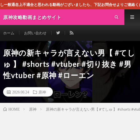
適合と思われる動画がございましたら、下記お問合せよりご連絡ください。即刻対処さ
原神攻略動画まとめサイト
ホーム
お問い合わせ
原神の新キャラが言えない男【 #てし
ゅ 】 #shorts #vtuber #切り抜き #男
性vtuber #原神 #ローエン
2026.06.24
原神
原神
原神の新キャラが言えない男【 #てしゅ 】 #shorts #vtub
HOME