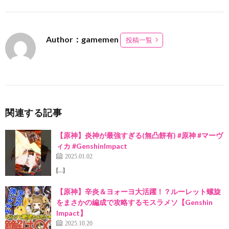
Author：gamemen
投稿一覧
関連する記事
【原神】炎神が最強すぎる(無凸餅有) #原神 #マーヴ
ィカ #GenshinImpact
2025.01.02
[…]
【原神】辛炎＆ヨォーヨ大活躍！？ルーレット螺旋
をまさかの編成で攻略するモスラメソ【Genshin
Impact】
2025.10.20