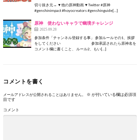
切り抜き元→ ▼他の原神動画 ▼Twitter #原神
#genshinimpact #hoyocreators #genshinguide[…]
原神 使わないキャラで幽境チャレンジ
2025.09.28
参加条件「チャンネル登録する事」 参加ルールその1、挨拶
をしてください 参加承諾されたら原神名を
コメント欄に書くこと、 ルール2、もい[…]
コメントを書く
※
が付いている欄は必須項
メールアドレスが公開されることはありません。
目です
コメント