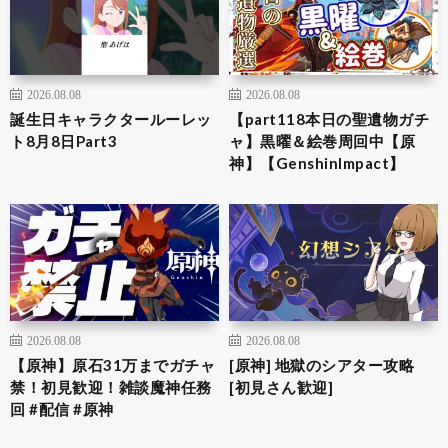
2026.08.08
2026.08.08
誕生日キャラクタールーレッ
【part118本日の聖遺物ガチ
ト8月8日Part3
ャ】黒曜＆絵巻周回中【原
神】【GenshinImpact】
2026.08.08
2026.08.08
【原神】原石31万までガチャ
[原神] 地獄のシアター攻略
禁！初見歓迎！雑談魔神任務
[初見さん歓迎]
回 #配信 #原神