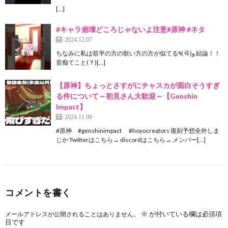
[…]
#キャラ崩壊どころじゃないよ注意#原神 #ネタ
2024.12.07
ちなみに私は前半の方の歌い方の方が似てる٩( ᐛ )و 結論！！
音痴てこと(？)[…]
【原神】ちょっとさすがにチャスカが面白そうすぎ
る件について～初見さん大歓迎～【Genshin
Impact】
2024.11.09
#原神 #genshinimpact #hoyocreators 復刻予想全外しま
じか Twitterはこちら→ discordはこちら→ メンバー[…]
コメントを書く
※
が付いている欄は必須項
メールアドレスが公開されることはありません。
目です