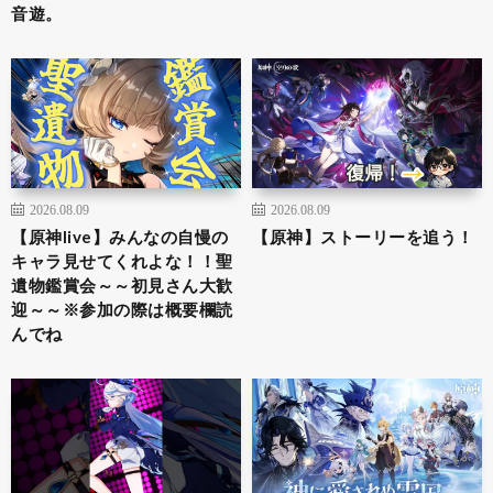
音遊。
2026.08.09
2026.08.09
【原神live】みんなの自慢の
【原神】ストーリーを追う！
キャラ見せてくれよな！！聖
遺物鑑賞会～～初見さん大歓
迎～～※参加の際は概要欄読
んでね