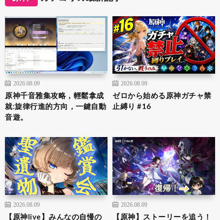
2026.08.09
2026.08.09
原神千音雅集攻略，輕鬆拿成
ゼロから始める原神ガチャ禁
就:旋律行進的方向，一鍵自動
止縛り #16
音遊。
2026.08.09
2026.08.09
【原神live】みんなの自慢の
【原神】ストーリーを追う！