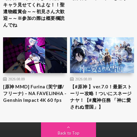
キャラ見せてくれよな！！聖
遺物鑑賞会～～初見さん大歓
迎～～※参加の際は概要欄読
んでね
2026.08.09
2026.08.09
[原神 MMD] Furina (芙宁娜/
【#原神 】ver.7.0！最新スト
フリーナ) – NA FAVELINHA -
ーリー攻略！ついにスネージ
Genshin Impact 4K 60 fps
ナヤ！【#魔神任務 「神に愛
されぬ雪国」】
Back to Top