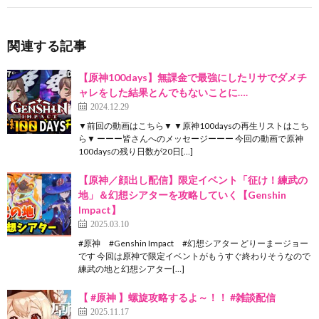
関連する記事
【原神100days】無課金で最強にしたリサでダメチ
ャレをした結果とんでもないことに….
2024.12.29
▼前回の動画はこちら▼ ▼原神100daysの再生リストはこち
ら▼ ーーー皆さんへのメッセージーーー 今回の動画で原神
100daysの残り日数が20日[…]
【原神／顔出し配信】限定イベント「征け！練武の
地」＆幻想シアターを攻略していく【Genshin
Impact】
2025.03.10
#原神 #Genshin Impact #幻想シアター どりーまージョー
です 今回は原神で限定イベントがもうすぐ終わりそうなので
練武の地と幻想シアター[…]
【 #原神 】螺旋攻略するよ～！！ #雑談配信
2025.11.17