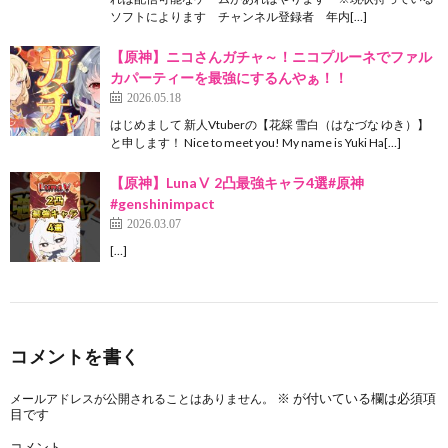
ソフトによります チャンネル登録者 年内[…]
【原神】ニコさんガチャ～！ニコプルーネでファル
カパーティーを最強にするんやぁ！！
2026.05.18
はじめまして 新人Vtuberの【花綵 雪白（はなづな ゆき）】
と申します！ Nice to meet you! My name is Yuki Ha[…]
【原神】LunaⅤ 2凸最強キャラ4選#原神
#genshinimpact
2026.03.07
[…]
コメントを書く
※
が付いている欄は必須項
メールアドレスが公開されることはありません。
目です
コメント