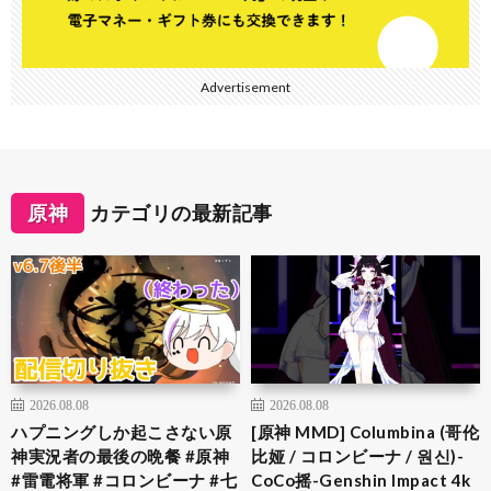
Advertisement
原神
カテゴリの最新記事
2026.08.08
2026.08.08
ハプニングしか起こさない原
[原神 MMD] Columbina (哥伦
神実況者の最後の晩餐 #原神
比娅 / コロンビーナ / 원신)-
#雷電将軍 #コロンビーナ #七
CoCo摇-Genshin Impact 4k