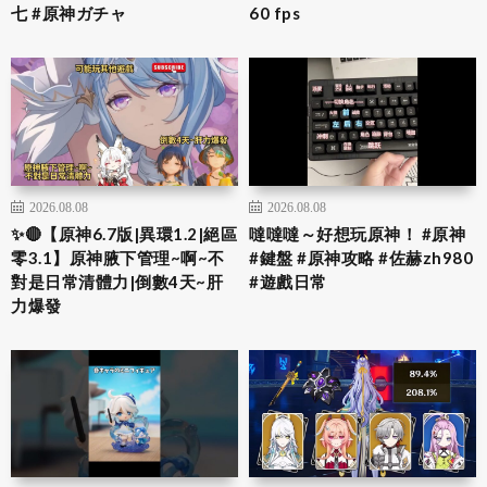
七 #原神ガチャ
60 fps
2026.08.08
2026.08.08
✨🔴【原神6.7版|異環1.2|絕區
噠噠噠～好想玩原神！ #原神
零3.1】原神腋下管理~啊~不
#鍵盤 #原神攻略 #佐赫zh980
對是日常清體力|倒數4天~肝
#遊戲日常
力爆發