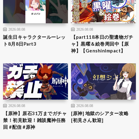
2026.08.08
2026.08.08
誕生日キャラクタールーレッ
【part118本日の聖遺物ガチ
ト8月8日Part3
ャ】黒曜＆絵巻周回中【原
神】【GenshinImpact】
2026.08.08
2026.08.08
【原神】原石31万までガチャ
[原神] 地獄のシアター攻略
禁！初見歓迎！雑談魔神任務
[初見さん歓迎]
回 #配信 #原神