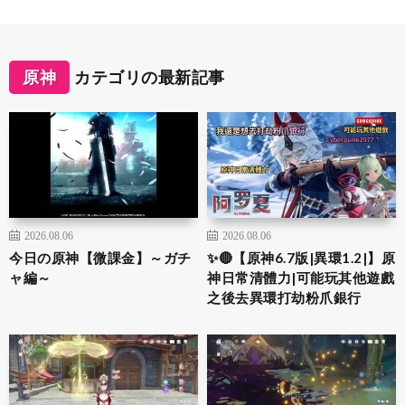
原神
カテゴリの最新記事
2026.08.06
2026.08.06
今日の原神【微課金】～ガチ
✨🔴【原神6.7版|異環1.2|】原
ャ編～
神日常清體力|可能玩其他遊戲
之後去異環打劫粉爪銀行