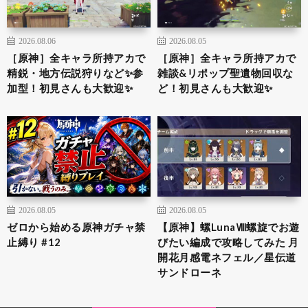
2026.08.06
2026.08.05
［原神］全キャラ所持アカで
［原神］全キャラ所持アカで
精鋭・地方伝説狩りなど✨参
雑談&リポップ聖遺物回収な
加型！初見さんも大歓迎✨
ど！初見さんも大歓迎✨
2026.08.05
2026.08.05
ゼロから始める原神ガチャ禁
【原神】螺LunaⅧ螺旋でお遊
止縛り #12
びたい編成で攻略してみた 月
開花月感電ネフェル／星伝道
サンドローネ