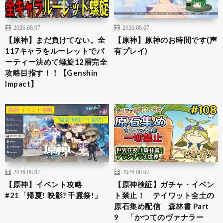
2026.08.07
2026.08.07
【原神】まだ負けてない。全
【原神】原神のお時間です(声
117キャラをルーレットでパ
有プレイ)
ーティー決めて螺旋12層完全
攻略目指す！！【Genshin
Impact】
2026.08.07
2026.08.07
【原神】イベント攻略
【原神検証】ガチャ・イベン
#21「帰夏! 映影? 千霊祭!」
ト禁止！ テイワット全土の
原石集め配信 森林書 Part
9 「かつてのヴァナラー