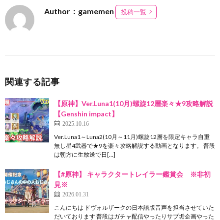
Author：gamemen
投稿一覧
関連する記事
【原神】Ver.Luna1(10月)螺旋12層楽々★9攻略解説
【Genshin impact】
2025.10.16
Ver.Luna1～Luna2(10月～11月)螺旋12層を限定キャラ自重
無し星4武器で★9を楽々攻略解説する動画となります。 普段
は朝方に生放送で日[…]
【#原神】 キャラクタートレイラー鑑賞会 ※非初
見※
2026.01.31
こんにちは ドヴォルザークの日本語版音声を担当させていた
だいております 普段はガチャ配信やったりサブ垢企画やった