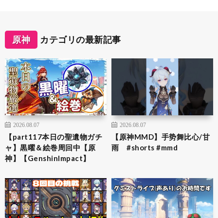
原神
カテゴリの最新記事
2026.08.07
2026.08.07
【part117本日の聖遺物ガチ
【原神MMD】手势舞比心/甘
ャ】黒曜＆絵巻周回中【原
雨 #shorts #mmd
神】【GenshinImpact】