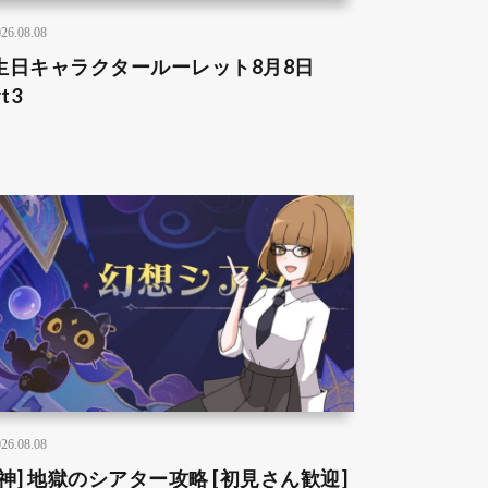
26.08.08
生日キャラクタールーレット8月8日
rt3
26.08.08
原神] 地獄のシアター攻略 [初見さん歓迎]