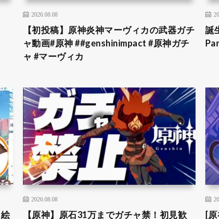
2026.08.08
20
【初投稿】原神炎神マーヴィカの武器ガチ
誕
ャ動画#原神 ##genshinimpact #原神ガチ
Pa
ャ #マーヴィカ
2026.08.08
20
＆絵
【原神】原石31万までガチャ禁！初見歓
[