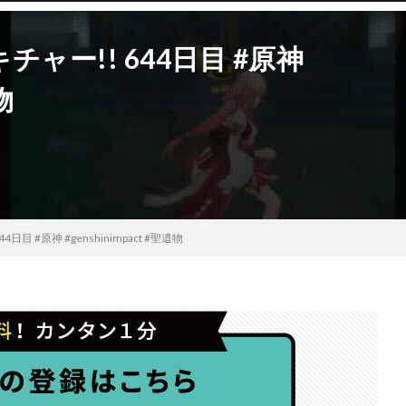
ャー!! 644日目 #原神
物
 #原神 #genshinimpact #聖遺物