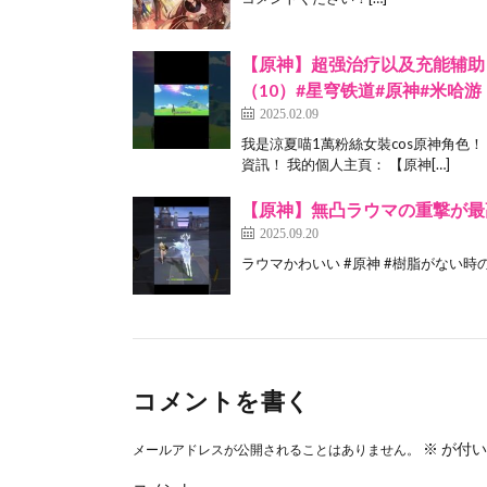
【原神】超强治疗以及充能辅助
（10）#星穹铁道#原神#米哈游
2025.02.09
我是涼夏喵1萬粉絲女裝cos原神角色
資訊！ 我的個人主頁： 【原神[…]
【原神】無凸ラウマの重撃が最
2025.09.20
ラウマかわいい #原神 #樹脂がない時の遊び方 #hoyo
コメントを書く
※
が付い
メールアドレスが公開されることはありません。