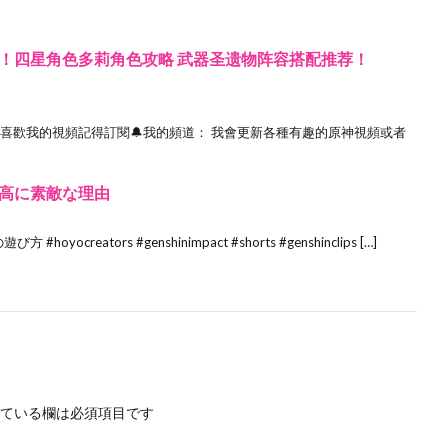
！四星角色多莉角色攻略 武器圣遗物阵容搭配推荐！
！ 喜歡我的視頻記得訂閱🔔我的頻道： 我會更新各種有趣的原神視頻或者
高に素敵な理由
creators #genshinimpact #shorts #genshinclips […]
ている欄は必須項目です