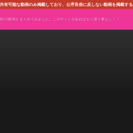
す。共有可能な動画のみ掲載しており、公序良俗に反しない動画を掲載す
ください。即刻対処させて頂きます。なお、同サイトはGoogleアド
TUBEの動画をまとめてみました。このサイトがあればもう迷う事なし！！