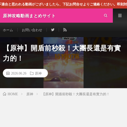
画がございましたら、下記お問合せよりご連絡ください。即刻対処させて頂きます。な
原神攻略動画まとめサイト
ホーム
お問い合わせ
【原神】開盾前秒殺！大團長還是有實
力的！
2026.06.26
原神
原神
【原神】開盾前秒殺！大團長還是有實力的！
HOME