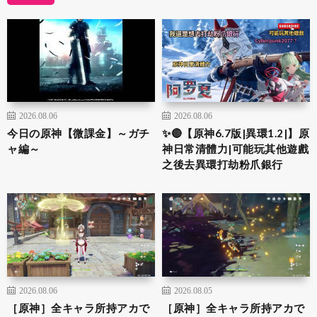
2026.08.06
2026.08.06
今日の原神【微課金】～ガチ
✨🔴【原神6.7版|異環1.2|】原
ャ編～
神日常清體力|可能玩其他遊戲
之後去異環打劫粉爪銀行
2026.08.06
2026.08.05
［原神］全キャラ所持アカで
［原神］全キャラ所持アカで