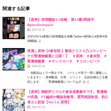
関連する記事
【原神】深境螺旋☆3攻略 第11層3間後半
#genshinimpact
2025.01.20
2025/01/16更新の深境螺旋を攻略 Twitter #和泉心 #原神 #深
境螺旋[…]
夜通し原神【#参加型 】最強クラス２凸コロンビー
ナが聖遺物鑑賞と日課！】 ＃原神 ＃参加型 ＃
聖遺物鑑賞 ＃サンドローネ ＃コロンビーナ
2026.03.19
・当配信はミラー禁止です。（ツイッチ民で一斉に通報しに
いきます） ・原神配信 日常、イベント、伝説任務などを配
信します。 ・聖遺物鑑賞についてはざっ[…]
【原神】精鋭狩りマルチ参加者募集中です。聖遺物
や武器、PT編成や螺旋攻略等、質問相談歓迎。初心
者さん歓迎【Ver.5.6_背理】
2025.05.14