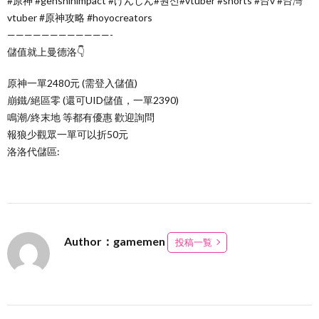
#原神 #genshinimpact #げんしん#원신#vtuber #shorts #台v #台灣
vtuber #原神攻略 #hoyocreators
————————————-
儲值就上曼德洛👇
原神一單2480元 (需登入儲值)
崩鐵/絕區零 (還可UID儲值，一單2390)
鳴潮/終末地 等都有優惠 歡迎詢問
報狼少觀眾一單可以折50元
洛洛代儲區:
Author：gamemen
投稿一覧