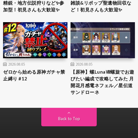
精鋭・地方伝説狩りなど✨参
雑談&リポップ聖遺物回収な
加型！初見さんも大歓迎✨
ど！初見さんも大歓迎✨
2026.08.05
2026.08.05
ゼロから始める原神ガチャ禁
【原神】螺LunaⅧ螺旋でお遊
止縛り #12
びたい編成で攻略してみた 月
開花月感電ネフェル／星伝道
サンドローネ
Back to Top