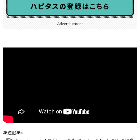
Advertisement
👾遊戲👾▹