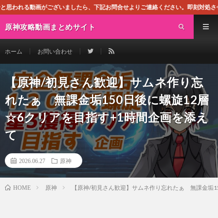
いましたら、下記お問合せよりご連絡ください。即刻対処させて頂きます。なお、同
原神攻略動画まとめサイト
ホーム
お問い合わせ
【原神/初見さん歓迎】サムネ作り忘
れたぁ 無課金垢150日後に螺旋12層
☆6クリアを目指す+1時間企画を添え
て
2026.06.27
原神
原神
【原神/初見さん歓迎】サムネ作り忘れたぁ 無課金垢15
HOME