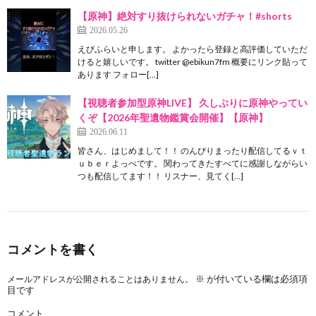
【原神】絶対すり抜けられないガチャ！#shorts
2026.05.26
えびふらいと申します。 よかったら登録と高評価していただ
けると嬉しいです。 twitter @ebikun7fm 概要にリンク貼って
あります フォロー[…]
【視聴者参加型原神LIVE】 久しぶりに原神やってい
くぞ【2026年聖遺物鑑賞会開催】【原神】
2026.06.11
皆さん、はじめまして！！ のんびりまったり配信してるｖｔ
ｕｂｅｒよっぺです。 関わってきたすべてに感謝しながらい
つも配信してます！！ リスナー、見てく[…]
コメントを書く
※
が付いている欄は必須項
メールアドレスが公開されることはありません。
目です
コメント