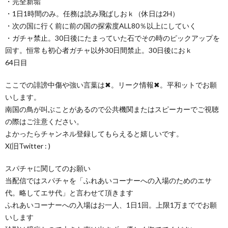
・完全新垢
・1日1時間のみ。任務は読み飛ばしおｋ（休日は2H）
・次の国に行く前に前の国の探索度ALL80％以上にしていく
・ガチャ禁止。30日後にたまっていた石でその時のピックアップを
回す。恒常も初心者ガチャ以外30日間禁止。30日後におｋ
64日目
ここでの誹謗中傷や強い言葉は✖。リーク情報✖。平和ットでお願
いします。
​​南国の鳥が叫ぶことがあるので公共機関またはスピーカーでご視聴
の際はご注意ください。
よかったらチャンネル登録してもらえると嬉しいです。
X(旧Twitter : )
スパチャに関してのお願い
当配信ではスパチャを「ふれあいコーナーへの入場のためのエサ
代。略してエサ代」と言わせて頂きます
ふれあいコーナーへの入場はお一人、1日1回。上限1万まででお願
いします