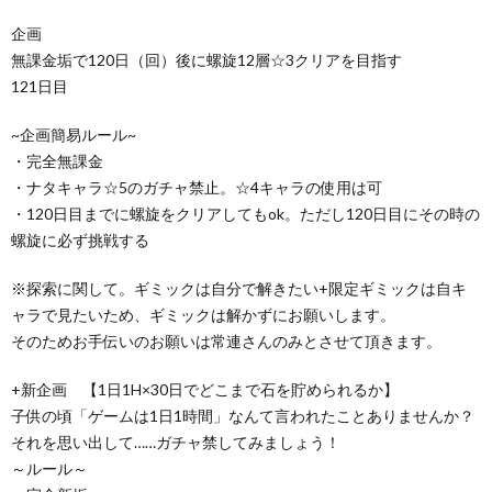
企画
無課金垢で120日（回）後に螺旋12層☆3クリアを目指す
121日目
~企画簡易ルール~
・完全無課金
・ナタキャラ☆5のガチャ禁止。☆4キャラの使用は可
・120日目までに螺旋をクリアしてもok。ただし120日目にその時の
螺旋に必ず挑戦する
※探索に関して。ギミックは自分で解きたい+限定ギミックは自キ
ャラで見たいため、ギミックは解かずにお願いします。
そのためお手伝いのお願いは常連さんのみとさせて頂きます。
+新企画 【1日1H×30日でどこまで石を貯められるか】
子供の頃「ゲームは1日1時間」なんて言われたことありませんか？
それを思い出して……ガチャ禁してみましょう！
～ルール～