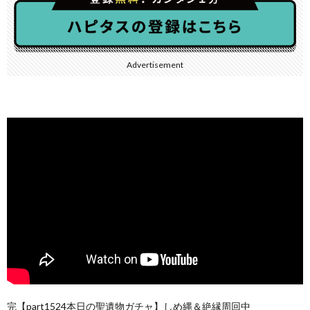
Advertisement
完【part1524本日の聖遺物ガチャ】しめ縄＆絶縁周回中