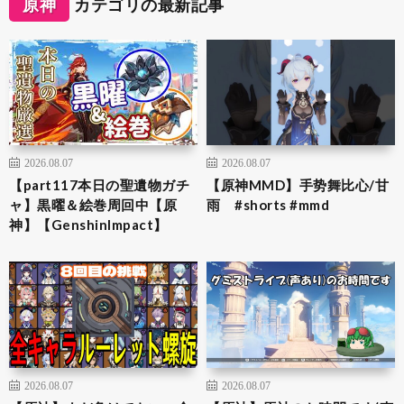
原神
カテゴリの最新記事
2026.08.07
2026.08.07
【part117本日の聖遺物ガチ
【原神MMD】手势舞比心/甘
ャ】黒曜＆絵巻周回中【原
雨 #shorts #mmd
神】【GenshinImpact】
2026.08.07
2026.08.07