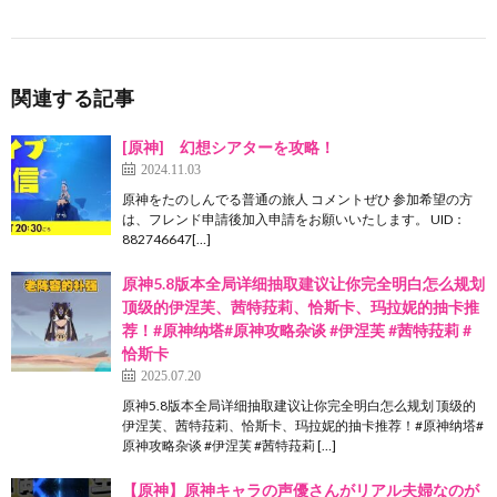
関連する記事
[原神] 幻想シアターを攻略！
2024.11.03
原神をたのしんでる普通の旅人 コメントぜひ 参加希望の方
は、フレンド申請後加入申請をお願いいたします。 UID：
882746647[…]
原神5.8版本全局详细抽取建议让你完全明白怎么规划
顶级的伊涅芙、茜特菈莉、恰斯卡、玛拉妮的抽卡推
荐！#原神纳塔#原神攻略杂谈 #伊涅芙 #茜特菈莉 #
恰斯卡
2025.07.20
原神5.8版本全局详细抽取建议让你完全明白怎么规划 顶级的
伊涅芙、茜特菈莉、恰斯卡、玛拉妮的抽卡推荐！#原神纳塔#
原神攻略杂谈 #伊涅芙 #茜特菈莉 […]
【原神】原神キャラの声優さんがリアル夫婦なのが