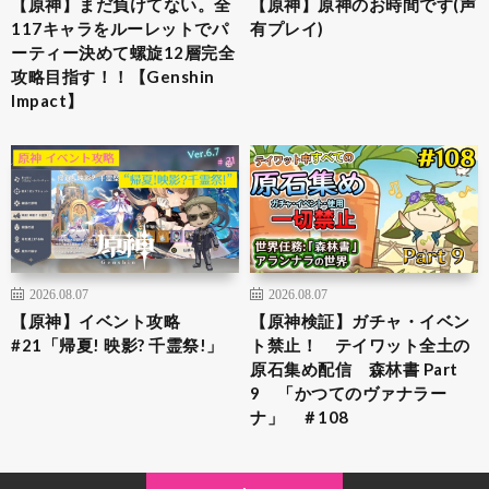
【原神】まだ負けてない。全
【原神】原神のお時間です(声
117キャラをルーレットでパ
有プレイ)
ーティー決めて螺旋12層完全
攻略目指す！！【Genshin
Impact】
2026.08.07
2026.08.07
【原神】イベント攻略
【原神検証】ガチャ・イベン
#21「帰夏! 映影? 千霊祭!」
ト禁止！ テイワット全土の
原石集め配信 森林書 Part
9 「かつてのヴァナラー
ナ」 ＃108