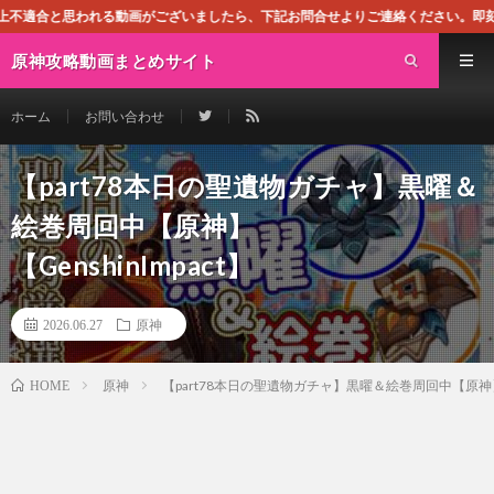
動画がございましたら、下記お問合せよりご連絡ください。即刻対処させて頂きます
原神攻略動画まとめサイト
ホーム
お問い合わせ
【part78本日の聖遺物ガチャ】黒曜＆
絵巻周回中【原神】
【GenshinImpact】
2026.06.27
原神
原神
【part78本日の聖遺物ガチャ】黒曜＆絵巻周回中【原神】【G
HOME