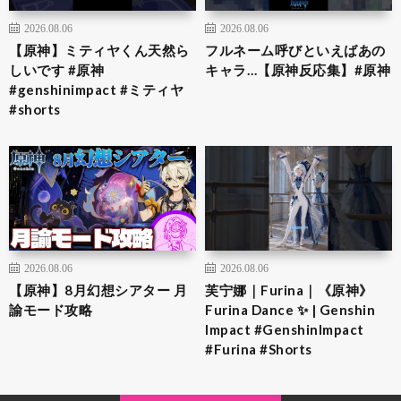
2026.08.06
2026.08.06
【原神】ミティヤくん天然ら
フルネーム呼びといえばあの
しいです #原神
キャラ…【原神反応集】#原神
#genshinimpact #ミティヤ
#shorts
2026.08.06
2026.08.06
【原神】8月幻想シアター 月
芙宁娜｜Furina｜《原神》
諭モード攻略
Furina Dance ✨ | Genshin
Impact #GenshinImpact
#Furina #Shorts