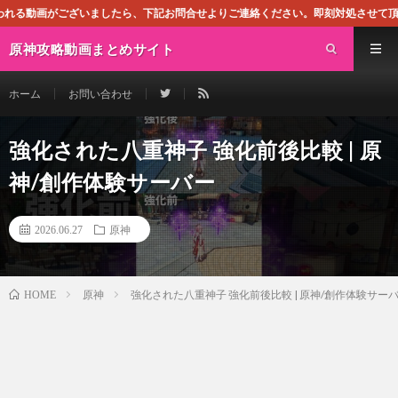
たら、下記お問合せよりご連絡ください。即刻対処させて頂きます。なお、同サイト
原神攻略動画まとめサイト
ホーム
お問い合わせ
強化された八重神子 強化前後比較 | 原
神/創作体験サーバー
2026.06.27
原神
原神
強化された八重神子 強化前後比較 | 原神/創作体験サー
HOME