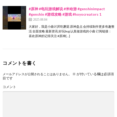
#原神 #电玩游戏解说 #米哈游 #genshinimpact
#genshin #游戏攻略 #游戏 #hoyocreators 1
2025.08.04
大家好，我是小曲讨厌吃蘑菇 原神盘点 会持续制作更多有趣整
活 全面攻略 最新资讯 好玩bug 认真做游戏的小曲 订阅链接：
喜欢原神的记得关注 #原神[…]
コメントを書く
※
が付いている欄は必須項
メールアドレスが公開されることはありません。
目です
コメント