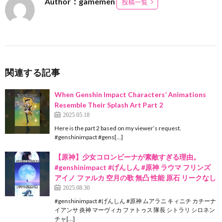
Author：gamemen
投稿一覧
関連する記事
When Genshin Impact Characters’ Animations
Resemble Their Splash Art Part 2
2025.05.18
Here is the part 2 based on my viewer’s request.
#genshinimpact #gens[…]
【原神】少女コロンビーナが素敵すぎる理由。
#genshinimpact #げんしん #原神 ラウマ フリンズ
アイノ ファルカ 空月の歌 無凸 性能 原石 リークなし
2025.08.30
#genshinimpact #げんしん #原神 ムアラニ キィニチ カチーナ
イアンサ 炎神 マーヴィカ ファトゥス 隊長 シトラリ シロネン
チャ[…]