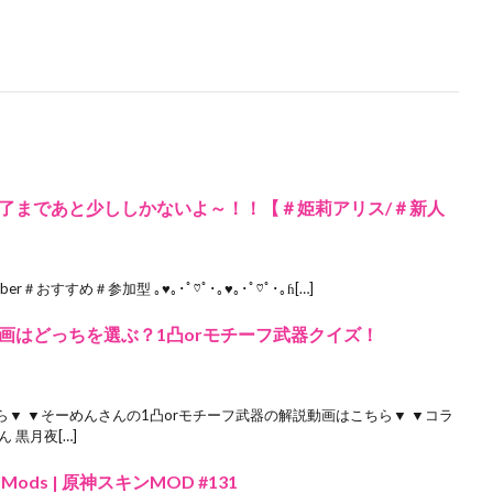
了まであと少ししかないよ～！！【＃姫莉アリス/＃新人
er＃おすすめ＃参加型 ｡♥｡･ﾟ♡ﾟ･｡♥｡･ﾟ♡ﾟ･｡ɦ[…]
画はどっちを選ぶ？1凸orモチーフ武器クイズ！
▼ ▼そーめんさんの1凸orモチーフ武器の解説動画はこちら▼ ▼コラ
 黒月夜[…]
kin Mods | 原神スキンMOD #131