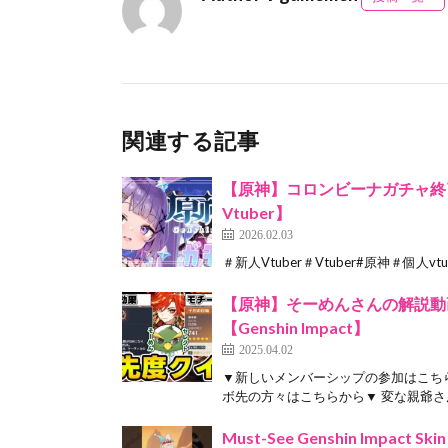
関連する記事
【原神】コロンビーナガチャ終
Vtuber】
2026.02.03
＃新人Vtuber＃Vtuber#原神＃個人vtub
【原神】そーめんさんの解説動
【Genshin Impact】
2025.04.02
▼新しいメンバーシップの参加はこちら
ボ先の方々はこちらから▼ 変な親爺さん
Must-See Genshin Impact S