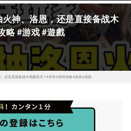
抽火神、洛恩，还是直接备战木
略 #游戏 #遊戲
还是直接备战木偶桑多涅？#原神 #原神攻略 #游戏 #遊戲