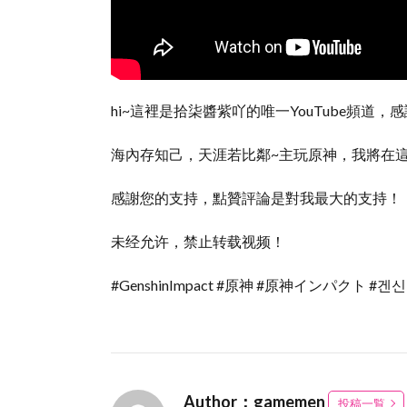
hi~這裡是拾柒醬紫吖的唯一YouTube頻道，
海內存知己，天涯若比鄰~主玩原神，我將在這
感謝您的支持，點贊評論是對我最大的支持！
未经允许，禁止转载视频！
#GenshinImpact #原神 #原神インパクト #
Author：gamemen
投稿一覧