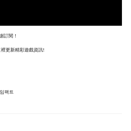
感謝訂閱！
裡更新精彩遊戲資訊!
겐신임팩트