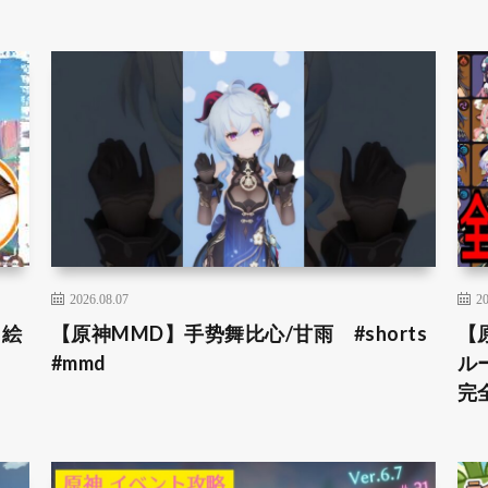
2026.08.07
20
＆絵
【原神MMD】手势舞比心/甘雨 #shorts
【
#mmd
ル
完全