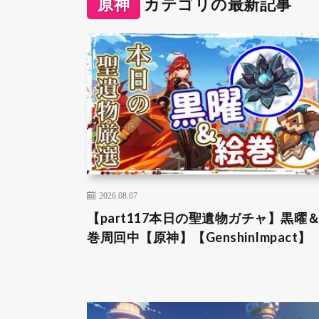
原神
カテゴリの最新記事
2026.08.07
【part117本日の聖遺物ガチャ】黒曜
巻周回中【原神】【GenshinImpact】