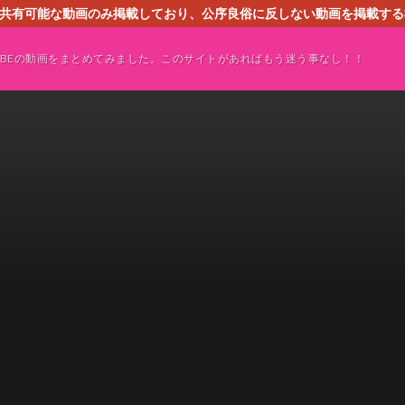
す。共有可能な動画のみ掲載しており、公序良俗に反しない動画を掲載す
ください。即刻対処させて頂きます。なお、同サイトはGoogleアド
TUBEの動画をまとめてみました。このサイトがあればもう迷う事なし！！