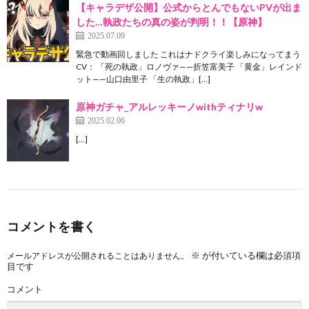
【キャラデザ公開】公式からとんでもないPVが出ま
した…執政たちの真の姿が判明！！【原神】
2025.07.09
緊急で動画回しました これはナドクライ楽しみになってまう
CV： 「死の執政」ロノヴァ——折笠富美子 「黄金」レインド
ット——山口由里子 「生の執政」[…]
原神ガチャ_アルレッキーノwithティナリw
2025.02.06
[…]
コメントを書く
※
が付いている欄は必須項
メールアドレスが公開されることはありません。
目です
コメント