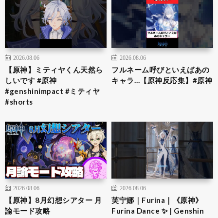
2026.08.06
2026.08.06
【原神】ミティヤくん天然ら
フルネーム呼びといえばあの
しいです #原神
キャラ…【原神反応集】#原神
#genshinimpact #ミティヤ
#shorts
2026.08.06
2026.08.06
【原神】8月幻想シアター 月
芙宁娜｜Furina｜《原神》
諭モード攻略
Furina Dance ✨ | Genshin