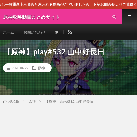
合と思われる動画がございましたら、下記お問合せよりご連絡ください。即刻対処さ
原神攻略動画まとめサイト
ホーム
お問い合わせ
【原神】play#532 山中好長日
2026.06.27
原神
原神
【原神】play#532 山中好長日
HOME