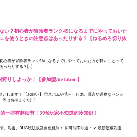
ない？初心者が冒険者ランク45になるまでにやっておいた
ェを使うときの注意点はあったりする？【ねるめろ切り抜
 初心者が冒険者ランク45になるまでにやっておいた方が良いことって
ったりする？[…]
りしよっか！【参加型/#vtuber 】
願いします！ 【お願い】 ◎スパムや荒らし行為、暴言や過度なセンシ
等はお控えくだ[…]
遗忘之海的一些有趣细节！99%玩家不知道的冷知识！
节、彩蛋、BUG玩法以及角色机制！ 你可能不知道： ✔ 最新隐藏彩蛋