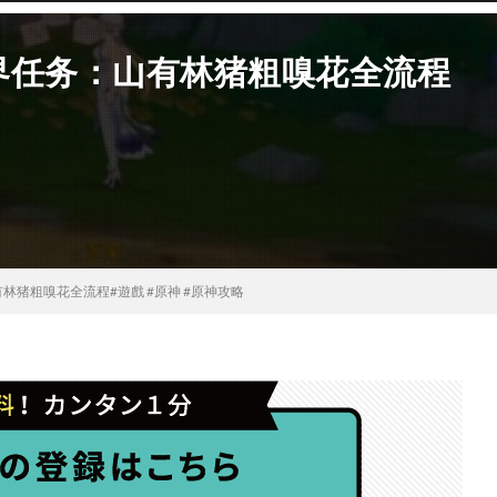
界任务：山有林猪粗嗅花全流程
猪粗嗅花全流程#遊戲 #原神 #原神攻略