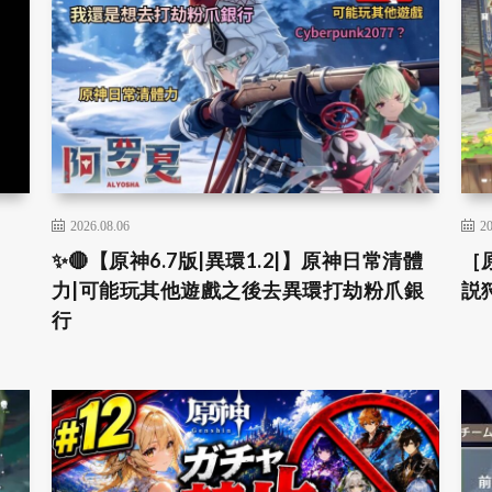
2026.08.06
20
✨🔴【原神6.7版|異環1.2|】原神日常清體
［
力|可能玩其他遊戲之後去異環打劫粉爪銀
説
行