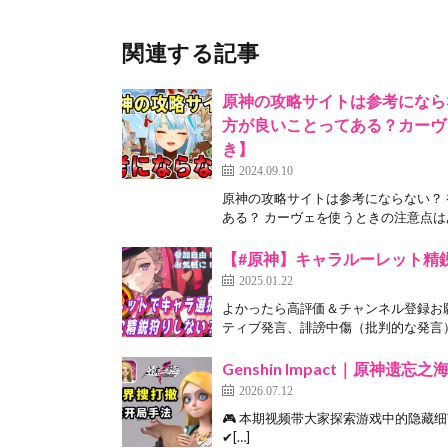
関連する記事
原神の攻略サイトは参考になら
方が良いことってある？カーヴ
き】
2024.09.10
原神の攻略サイトは参考にならない？
ある？ カーヴェを使うときの注意点はあ
【#原神】キャラルーレット精鋭狩
2025.01.22
よかったら高評価＆チャンネル登録お
ティブ発言、誹謗中傷（批判的な発言）
Genshin Impact｜原神
2026.07.12
🎮 本期视频带大家探索游戏中的隐藏细
✔[…]