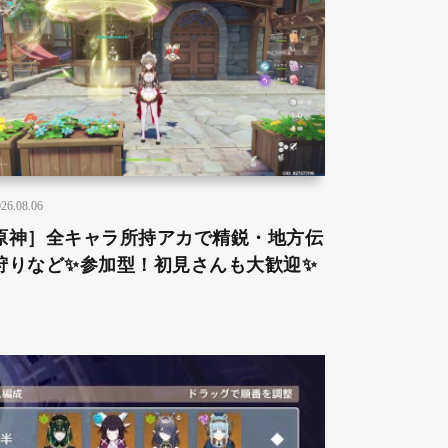
26.08.06
原神］全キャラ所持アカで精鋭・地方伝
狩りなど✨参加型！初見さんも大歓迎✨