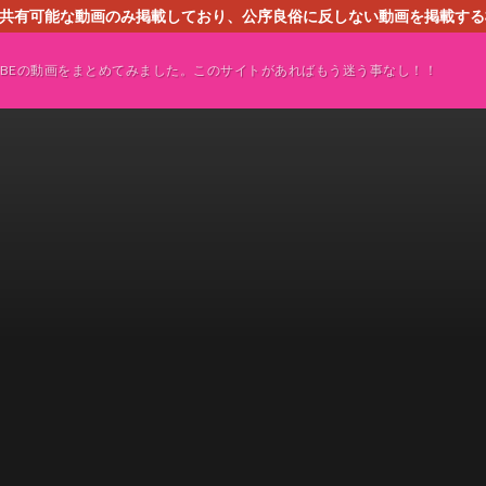
す。共有可能な動画のみ掲載しており、公序良俗に反しない動画を掲載す
ください。即刻対処させて頂きます。なお、同サイトはGoogleアド
TUBEの動画をまとめてみました。このサイトがあればもう迷う事なし！！