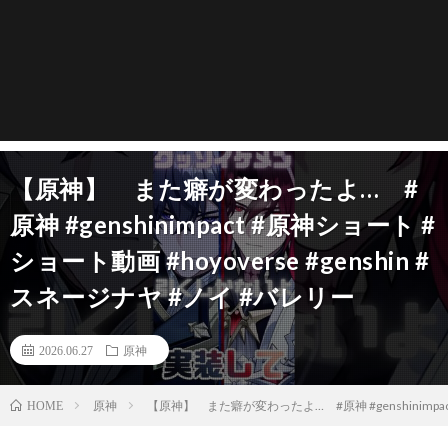
【原神】 また癖が変わったよ… #
原神 #genshinimpact #原神ショート #
ショート動画 #hoyoverse #genshin #
スネージナヤ #ノイ #バレリー
2026.06.27
原神
原神
【原神】 また癖が変わったよ… #原神 #genshinimpact
HOME