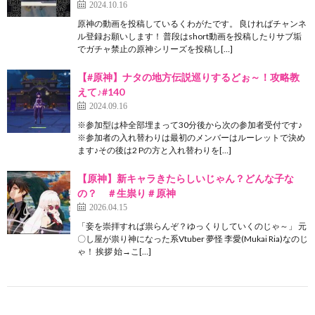
2024.10.16
原神の動画を投稿しているくわがたです。 良ければチャンネ
ル登録お願いします！ 普段はshort動画を投稿したりサブ垢
でガチャ禁止の原神シリーズを投稿し[…]
【#原神】ナタの地方伝説巡りするどぉ～！攻略教
えて♪#140
2024.09.16
※参加型は枠全部埋まって30分後から次の参加者受付です♪
※参加者の入れ替わりは最初のメンバーはルーレットで決め
ます♪その後は2 Pの方と入れ替わりを[…]
【原神】新キャラきたらしいじゃん？どんな子な
の？ ＃生祟り＃原神
2026.04.15
「妾を崇拝すれば祟らんぞ？ゆっくりしていくのじゃ～」 元
〇し屋が祟り神になった系Vtuber 夢怪 李愛(Mukai Ria)なのじ
ゃ！ 挨拶 始→こ[…]