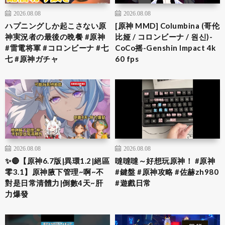
2026.08.08
2026.08.08
ハプニングしか起こさない原
[原神 MMD] Columbina (哥伦
神実況者の最後の晩餐 #原神
比娅 / コロンビーナ / 원신)-
#雷電将軍 #コロンビーナ #七
CoCo摇-Genshin Impact 4k
七 #原神ガチャ
60 fps
2026.08.08
2026.08.08
✨🔴【原神6.7版|異環1.2|絕區
噠噠噠～好想玩原神！ #原神
零3.1】原神腋下管理~啊~不
#鍵盤 #原神攻略 #佐赫zh980
對是日常清體力|倒數4天~肝
#遊戲日常
力爆發