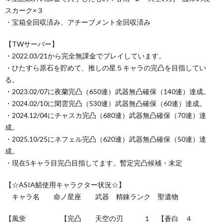
スカーク×３
・宝箱全回収済み、アチーブメント全回収済み
【TWサーバー】
・2022.03/21から完全無課金でプレイしています。
・ひたすら原石を貯めて、推しの星５キャラの完凸を目指してい
る。
・2023.02/07に夜蘭完凸（650連）武器無凸確保（140連）達成。
・2024.02/10に閑雲完凸（530連）武器無凸確保（60連）達成。
・2024.12/04にチャスカ完凸（680連）武器無凸確保（70連）達
成。
・2025.10/25にネフェル完凸（620連）武器無凸確保（50連）達
成。
・現在5キャラ目完凸目指してます。暫定完凸候補・未定
【☆ASIA鯖使用キャラクター状況☆】
キャラ名 命ノ星座 武器 精錬ランク 聖遺物
【風蛍 【完凸 天空の刃 １ 【蒼白 ４