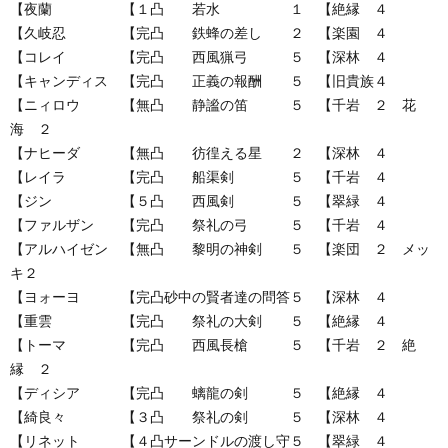
【夜蘭 【１凸 若水 １ 【絶縁 ４
【久岐忍 【完凸 鉄蜂の差し ２ 【楽園 ４
【コレイ 【完凸 西風猟弓 ５ 【深林 ４
【キャンディス 【完凸 正義の報酬 ５ 【旧貴族４
【ニィロウ 【無凸 静謐の笛 ５ 【千岩 ２ 花
海 ２
【ナヒーダ 【無凸 彷徨える星 ２ 【深林 ４
【レイラ 【完凸 船渠剣 ５ 【千岩 ４
【ジン 【５凸 西風剣 ５ 【翠緑 ４
【ファルザン 【完凸 祭礼の弓 ５ 【千岩 ４
【アルハイゼン 【無凸 黎明の神剣 ５ 【楽団 ２ メッ
キ２
【ヨォーヨ 【完凸砂中の賢者達の問答５ 【深林 ４
【重雲 【完凸 祭礼の大剣 ５ 【絶縁 ４
【トーマ 【完凸 西風長槍 ５ 【千岩 ２ 絶
縁 ２
【ディシア 【完凸 螭龍の剣 ５ 【絶縁 ４
【綺良々 【３凸 祭礼の剣 ５ 【深林 ４
【リネット 【４凸サーンドルの渡し守５ 【翠緑 ４