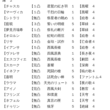
縁 ２
【チャスカ 【１凸 星鷲の紅き羽 １ 【黒曜 ４
【マーヴィカ 【１凸 千烈の日輪 １ 【黒曜 ４
【シトラリ 【無凸 祭星者の眺め １ 【絵巻 ４
【藍硯 【３凸 誓いの明瞳 ５ 【翠緑 ４
【夢見月瑞希 【１凸 祭礼の断片 ４ 【翠緑 ４
【オロルン 【完凸 虹蛇の雨弦 ５ 【絵巻 ４
【リサ 【３凸 金珀・試作 ５ 【亡命者４
【イアンサ 【５凸 西風長槍 ５ 【絵巻 ４
【ヴァレサ 【無凸 四風原典 １ 【長き夜４
【エスコフィエ 【無凸 西風長槍 ５ 【劇団 ４
【スカーク 【完凸 蒼耀 １ 【深廊 ４
【イネファ 【無凸 死闘の槍 ５ 【暁の歌４
【嘉明 【完凸 話死合い棒 ５ 【ファントム４
【ラウマ 【無凸 天光のリュート ５ 【夜の歌４
【アイノ 【完凸 西風大剣 ５ 【教官 ４
【フリンズ 【無凸 和璞鳶 １ 【天穹 ４
【ネフェル 【無凸 真言の匣 １ 【天穹 ４
【ドゥリン 【無凸 狼牙 ５ 【絶縁 ４