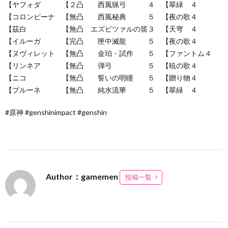
【ヤフォダ 【２凸 西風猟弓 ４ 【翠緑 ４
【コロンビーナ 【無凸 西風秘典 ５ 【夜の歌４
【茲白 【無凸 エズピツァルの笛３ 【天穹 ４
【イルーガ 【完凸 匣中滅龍 ５ 【夜の歌４
【ヌヴィレット 【無凸 金珀・試作 ５ 【ファントム４
【リンネア 【無凸 弾弓 ５ 【暁の歌４
【ニコ 【無凸 誓いの明瞳 ５ 【贈り物４
【プルーネ 【無凸 純水流華 ５ 【翠緑 ４
#原神 #genshinimpact #genshin
Author：gamemen
投稿一覧