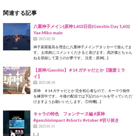
関連する記事
八重神子メイン|原神1,602日目|Genshin Day 1,602
Yae Miko main
2025.02.18
神子裟羅最高を理念に八重神子メインアタッカーで遊んでま
す。 お気軽にコメントくださると喜びます。高評価とちゃん
ねる登録して貰うのが夢です。 注意：原神[…]
【原神/Genshin】＃14 ガチャだとか【陽渡ミラ
イ】
2025.06.10
原神 ＃14 ガチャだとか 完全初心者なので、キーマウ操作
を練習中です。 今後の配信では下記のルールを守っていただ
けますようお願いいたします。 ①待機[…]
キャラの特色 フォンテーヌ編 #原神
#genshinimpact #shorts #vtuber #切り抜き
2025.01.11
[…]