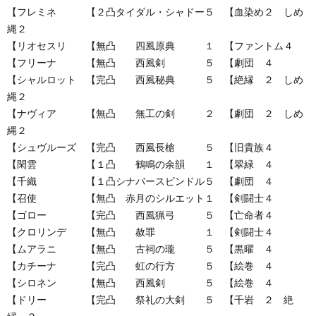
【フレミネ 【２凸タイダル・シャドー５ 【血染め２ しめ
縄２
【リオセスリ 【無凸 四風原典 １ 【ファントム４
【フリーナ 【無凸 西風剣 ５ 【劇団 ４
【シャルロット 【完凸 西風秘典 ５ 【絶縁 ２ しめ
縄２
【ナヴィア 【無凸 無工の剣 ２ 【劇団 ２ しめ
縄２
【シュヴルーズ 【完凸 西風長槍 ５ 【旧貴族４
【閑雲 【１凸 鶴鳴の余韻 １ 【翠緑 ４
【千織 【１凸シナバースピンドル５ 【劇団 ４
【召使 【無凸 赤月のシルエット１ 【剣闘士４
【ゴロー 【完凸 西風猟弓 ５ 【亡命者４
【クロリンデ 【無凸 赦罪 １ 【剣闘士４
【ムアラニ 【無凸 古祠の瓏 ５ 【黒曜 ４
【カチーナ 【完凸 虹の行方 ５ 【絵巻 ４
【シロネン 【無凸 西風剣 ５ 【絵巻 ４
【ドリー 【完凸 祭礼の大剣 ５ 【千岩 ２ 絶