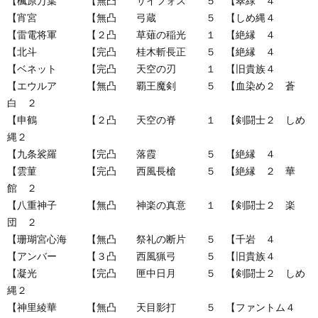
【楓原万葉 【無凸 サイフォス ５ 【翠緑 ４
【宵宮 【無凸 弓蔵 ５ 【しめ縄４
【雷電将軍 【２凸 草薙の稲光 １ 【絶縁 ４
【北斗 【完凸 桂木斬長正 ５ 【絶縁 ４
【ベネット 【完凸 天空の刃 １ 【旧貴族４
【エウルア 【無凸 覇王魔剣 ５ 【血染め２ 蒼
白 ２
【申鶴 【２凸 天空の脊 １ 【剣闘士２ しめ
縄２
【九条裟羅 【完凸 落霞 ５ 【絶縁 ４
【雲菫 【完凸 西風長槍 ５ 【絶縁 ２ 華
館 ２
【八重神子 【無凸 神楽の真意 １ 【剣闘士２ 楽
団 ２
【珊瑚宮心海 【無凸 祭礼の断片 ５ 【千岩 ４
【アンバー 【３凸 西風猟弓 ５ 【旧貴族４
【凝光 【完凸 匣中日月 ５ 【剣闘士２ しめ
縄２
【神里綾華 【無凸 天目影打 ５ 【ファントム４