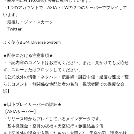
・基本的に夜19:00時から毎日配信しています。
・1つのアカウントで、ASIA・TWの２つのサーバーでプレイして
います。
・最推し：ジン・スカーク
・Twitter
よく使うBGM: Diverse System
★配信における注意事項★
・下記内容のコメントはお控えください、また、見かけても反応せ
ず、スルーまたはブロックしてください。
【公式以外の情報・ネタバレ・伝書鳩・誹謗中傷・過度な連投・荒
らしコメント・無関係な他配信者の名前・視聴者間での過度な会
話】
★以下プレイサーバーの詳細★
【ASIAサーバー】
・リリース時からプレイしているメインデータです。
・基本微課金：空月の祝福＋天空紀行＋創世結晶２倍
※上記以外の課金で入手したもの：甘雨×２・天空の刃・護摩の杖・