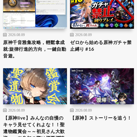
2026.08.09
2026.08.09
原神千音雅集攻略，輕鬆拿成
ゼロから始める原神ガチャ禁
就:旋律行進的方向，一鍵自動
止縛り #16
音遊。
2026.08.09
2026.08.09
【原神live】みんなの自慢の
【原神】ストーリーを追う！
キャラ見せてくれよな！！聖
遺物鑑賞会～～初見さん大歓