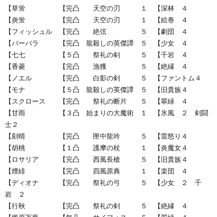
【草蛍 【完凸 天空の刃 １ 【深林 ４
【炎蛍 【完凸 天空の刃 １ 【絵巻 ４
【フィッシュル 【完凸 絶弦 ５ 【劇団 ４
【バーバラ 【完凸 龍殺しの英傑譚 ５ 【少女 ４
【七七 【５凸 祭礼の剣 ５ 【千岩 ４
【香菱 【完凸 漁獲 ５ 【絶縁 ４
【ノエル 【完凸 白影の剣 ５ 【ファントム４
【モナ 【５凸 龍殺しの英傑譚 ５ 【旧貴族４
【スクロース 【完凸 祭礼の断片 ５ 【翠緑 ４
【甘雨 【３凸 始まりの大魔術 １ 【氷風 ２ 剣闘
士２
【刻晴 【完凸 匣中龍吟 ５ 【雷怒り４
【胡桃 【１凸 護摩の杖 １ 【炎魔女４
【ロサリア 【完凸 西風長槍 ５ 【旧貴族４
【煙緋 【完凸 四風原典 １ 【楽団 ４
【ディオナ 【完凸 祭礼の弓 ５ 【少女 ２ 千
岩 ２
【行秋 【完凸 祭礼の剣 ５ 【絶縁 ４