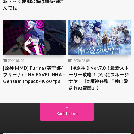
迎～～※参加の際は概要欄読
んでね
2026.08.09
2026.08.09
[原神 MMD] Furina (芙宁娜/
【#原神 】ver.7.0！最新スト
フリーナ) – NA FAVELINHA -
ーリー攻略！ついにスネージ
Genshin Impact 4K 60 fps
ナヤ！【#魔神任務 「神に愛
されぬ雪国」】
Back to Top