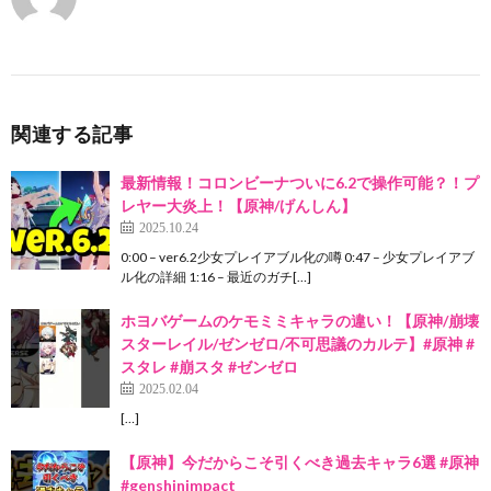
関連する記事
最新情報！コロンビーナついに6.2で操作可能？！プ
レヤー大炎上！【原神/げんしん】
2025.10.24
0:00 – ver6.2少女プレイアブル化の噂 0:47 – 少女プレイアブ
ル化の詳細 1:16 – 最近のガチ[…]
ホヨバゲームのケモミミキャラの違い！【原神/崩壊
スターレイル/ゼンゼロ/不可思議のカルテ】#原神 #
スタレ #崩スタ #ゼンゼロ
2025.02.04
[…]
【原神】今だからこそ引くべき過去キャラ6選 #原神
#genshinimpact