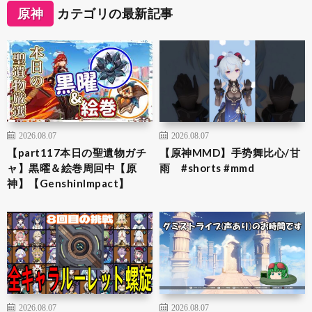
原神
カテゴリの最新記事
2026.08.07
2026.08.07
【part117本日の聖遺物ガチ
【原神MMD】手势舞比心/甘
ャ】黒曜＆絵巻周回中【原
雨 #shorts #mmd
神】【GenshinImpact】
2026.08.07
2026.08.07