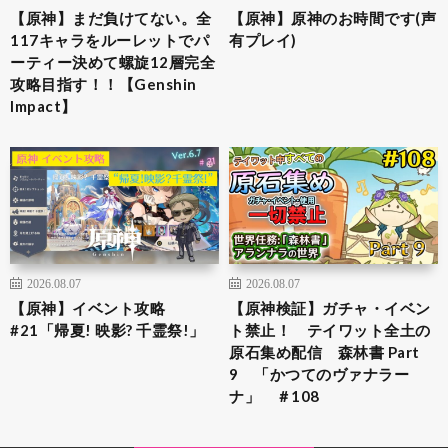
【原神】まだ負けてない。全
【原神】原神のお時間です(声
117キャラをルーレットでパ
有プレイ)
ーティー決めて螺旋12層完全
攻略目指す！！【Genshin
Impact】
2026.08.07
2026.08.07
【原神】イベント攻略
【原神検証】ガチャ・イベン
#21「帰夏! 映影? 千霊祭!」
ト禁止！ テイワット全土の
原石集め配信 森林書 Part
9 「かつてのヴァナラー
ナ」 ＃108