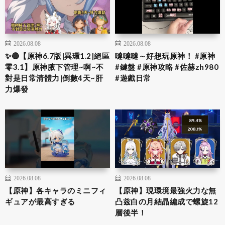
2026.08.08
2026.08.08
✨🔴【原神6.7版|異環1.2|絕區
噠噠噠～好想玩原神！ #原神
零3.1】原神腋下管理~啊~不
#鍵盤 #原神攻略 #佐赫zh980
對是日常清體力|倒數4天~肝
#遊戲日常
力爆發
2026.08.08
2026.08.08
【原神】各キャラのミニフィ
【原神】現環境最強火力な無
ギュアが最高すぎる
凸兹白の月結晶編成で螺旋12
層後半！