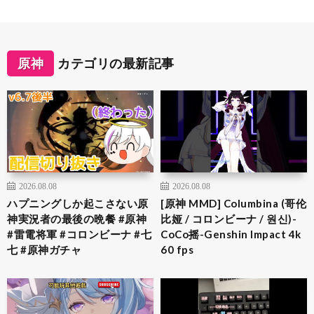
原神
カテゴリの最新記事
2026.08.08
2026.08.08
ハプニングしか起こさない原
[原神 MMD] Columbina (哥伦
神実況者の最後の晩餐 #原神
比娅 / コロンビーナ / 원신)-
#雷電将軍 #コロンビーナ #七
CoCo摇-Genshin Impact 4k
七 #原神ガチャ
60 fps