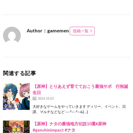
Author：gamemen
投稿一覧
関連する記事
【原神】とりあえず育てておこう最強サポ 行秋誕
生日
2024.10.03
大好きなゲームをやっていきます ディリー、イベント、日
課、マルチなどなど —–*—–*—&[…]
【原神】ナタの最強地方伝説10選#原神
#genshinimpact #ナタ