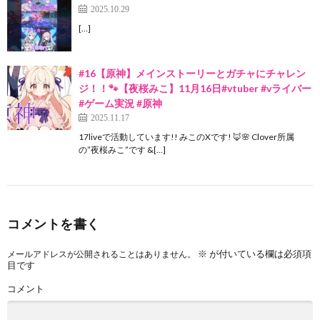
2025.10.29
[…]
#16【原神】メインストーリーとガチャにチャレン
ジ！！🐾【夜桜みこ】11月16日#vtuber #vライバー
#ゲーム実況 #原神
2025.11.17
17liveで活動しています!! みこのXです! 🦊🌸 Clover所属
の”夜桜みこ”です &[…]
コメントを書く
※
が付いている欄は必須項
メールアドレスが公開されることはありません。
目です
コメント