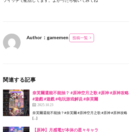
ツイッチで配信してます。よかったら覗いてみてね
Author：gamemen
投稿一覧
関連する記事
奈芙爾還能不能抽？ #原神空月之歌 #原神 #原神攻略
#遊戲 #遊戲 #电玩游戏解说 #奈芙爾
2025.10.23
奈芙爾還能不能抽？#奈芙爾 #原神空月之歌 #原神 #原神攻略
[…]
【原神】月感電が本体の星々キャラ