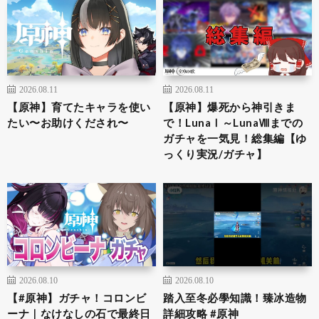
2026.08.11
2026.08.11
【原神】育てたキャラを使い
【原神】爆死から神引きま
たい〜お助けくだされ〜
で！LunaⅠ～LunaⅧまでの
ガチャを一気見！総集編【ゆ
っくり実況/ガチャ】
2026.08.10
2026.08.10
【#原神】ガチャ！コロンビ
踏入至冬必學知識！臻冰造物
ーナ｜なけなしの石で最終日
詳細攻略 #原神