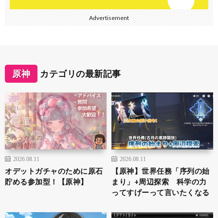
Advertisement
原神
カテゴリの最新記事
2026.08.11
2026.08.11
オデットガチャのために原石
【原神】世界任務「序列の始
貯める参加型！【原神】
まり」+周辺探索 科学の力
ってすげーって言いたくなる