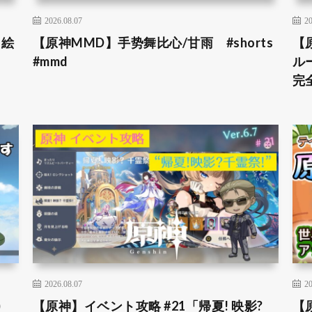
2026.08.07
20
＆絵
【原神MMD】手势舞比心/甘雨 #shorts
【
#mmd
ル
完全
2026.08.07
20
)
【原神】イベント攻略 #21「帰夏! 映影?
【