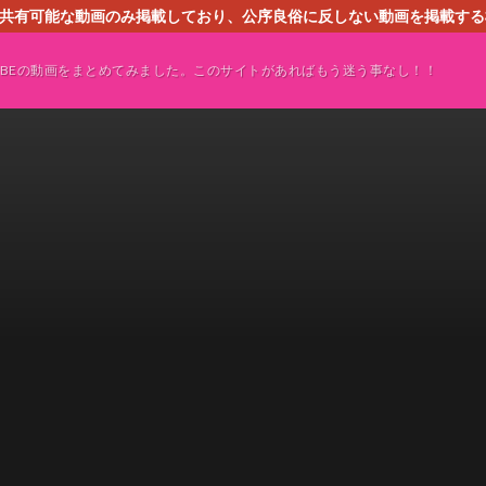
す。共有可能な動画のみ掲載しており、公序良俗に反しない動画を掲載す
ください。即刻対処させて頂きます。なお、同サイトはGoogleアド
TUBEの動画をまとめてみました。このサイトがあればもう迷う事なし！！