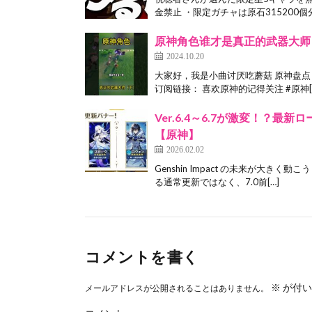
金禁止 ・限定ガチャは原石315200個分
原神角色谁才是真正的武器大师
2024.10.20
大家好，我是小曲讨厌吃蘑菇 原神盘点 
订阅链接： 喜欢原神的记得关注 #原神[
Ver.6.4～6.7が激変！？
【原神】
2026.02.02
Genshin Impact の未来が大き
る通常更新ではなく、7.0前[…]
コメントを書く
※
が付い
メールアドレスが公開されることはありません。