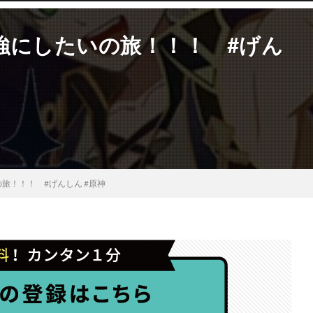
強にしたいの旅！！！ #げん
旅！！！ #げんしん #原神