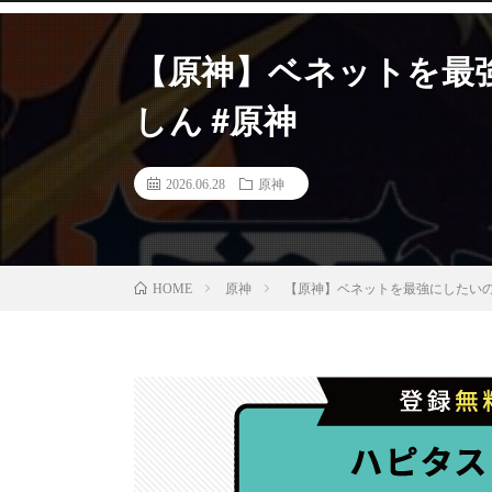
【原神】ベネットを最
しん #原神
2026.06.28
原神
原神
【原神】ベネットを最強にしたいの
HOME