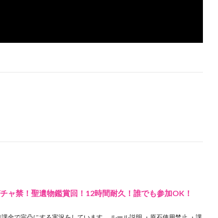
ガチャ禁！聖遺物鑑賞回！12時間耐久！誰でも参加OK！
無課金で完凸にする実況をしています ルール説明 ・原石使用禁止 ・課