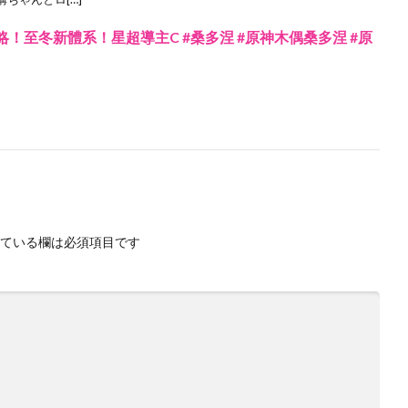
攻略！至冬新體系！星超導主C #桑多涅 #原神木偶桑多涅 #原
ている欄は必須項目です