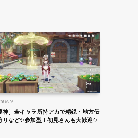
26.08.06
原神］全キャラ所持アカで精鋭・地方伝
狩りなど✨参加型！初見さんも大歓迎✨