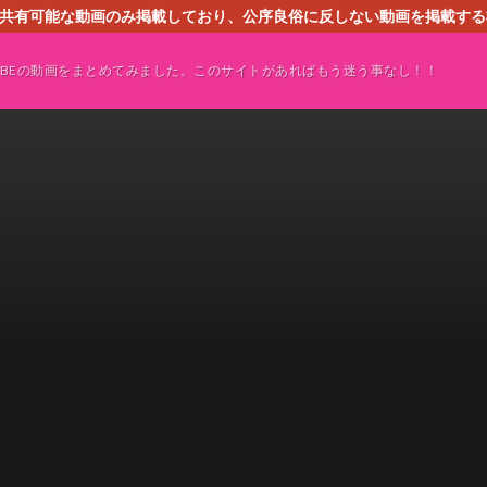
す。共有可能な動画のみ掲載しており、公序良俗に反しない動画を掲載す
ください。即刻対処させて頂きます。なお、同サイトはGoogleアド
TUBEの動画をまとめてみました。このサイトがあればもう迷う事なし！！