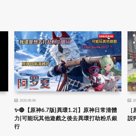
2026.08.06
20
✨🔴【原神6.7版|異環1.2|】原神日常清體
［
力|可能玩其他遊戲之後去異環打劫粉爪銀
説
行