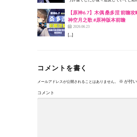
【原神6.7】木偶 桑多涅 前瞻
神空月之歌 #原神版本前瞻
2026.06.23
[…]
コメントを書く
※
が付い
メールアドレスが公開されることはありません。
コメント