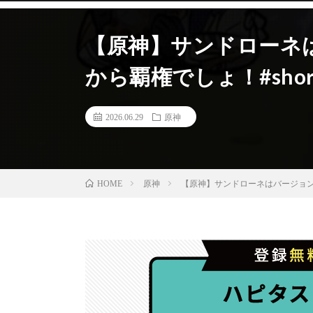
【原神】サンドローネ
から覇権でしょ！#shor
2026.06.29
原神
原神
【原神】サンドローネはバージョン最
HOME