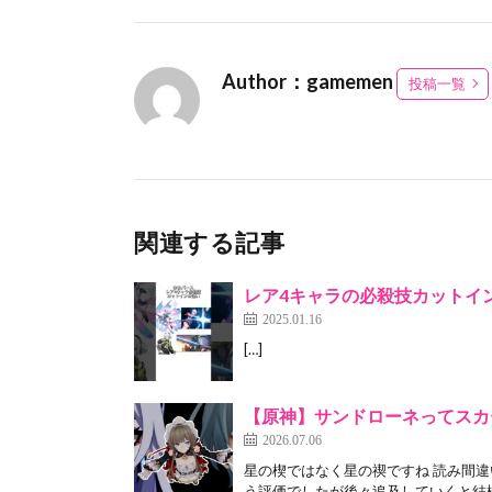
Author：gamemen
投稿一覧
関連する記事
レア4キャラの必殺技カットイン
2025.01.16
[…]
【原神】サンドローネってスカ
2026.07.06
星の楔ではなく星の禊ですね 読み間違
う評価でしたが後々追及していくと結構