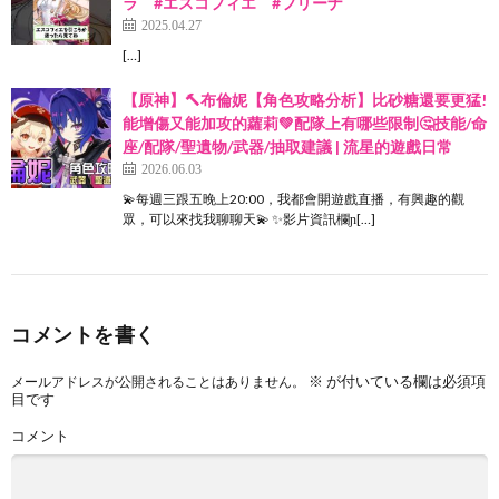
ラ #エスコフィエ #フリーナ
2025.04.27
[…]
【原神】🔨布倫妮【角色攻略分析】比砂糖還要更猛!
能增傷又能加攻的蘿莉💚配隊上有哪些限制🤔技能/命
座/配隊/聖遺物/武器/抽取建議 | 流星的遊戲日常
2026.06.03
💫每週三跟五晚上20:00，我都會開遊戲直播，有興趣的觀
眾，可以來找我聊聊天💫 ✨影片資訊欄ɲ[…]
コメントを書く
※
が付いている欄は必須項
メールアドレスが公開されることはありません。
目です
コメント