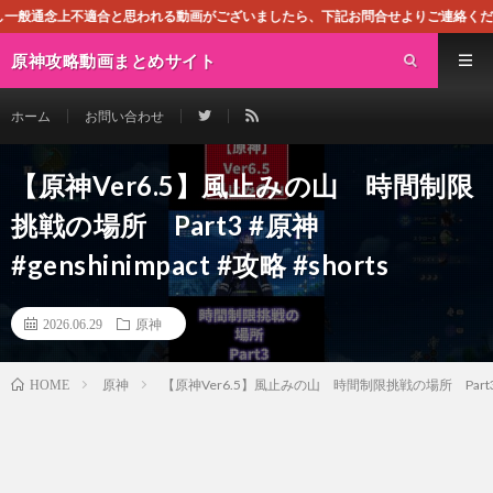
適合と思われる動画がございましたら、下記お問合せよりご連絡ください。即刻対処さ
原神攻略動画まとめサイト
ホーム
お問い合わせ
【原神Ver6.5】風止みの山 時間制限
挑戦の場所 Part3 #原神
#genshinimpact #攻略 #shorts
2026.06.29
原神
原神
【原神Ver6.5】風止みの山 時間制限挑戦の場所 Part3 #原神 #
HOME