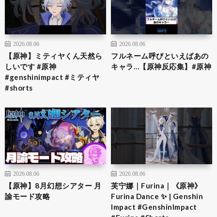
2026.08.06
2026.08.06
【原神】ミティヤくん天然ら
フルネーム呼びといえばあの
しいです #原神
キャラ…【原神反応集】#原神
#genshinimpact #ミティヤ
#shorts
2026.08.06
2026.08.06
【原神】8月幻想シアター 月
芙宁娜｜Furina｜《原神》
諭モード攻略
Furina Dance ✨ | Genshin
Impact #GenshinImpact