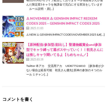
毎日20:30からライブ配信しております〜🤧 視聴者さんが選
んだ限定星5キャラを無課金で完凸にする実況をしています
ルール説明 ・原[…]
⚠️ NOVEMBER ⚠️ GENSHIN IMPACT REDEEM
CODES 2025 – GENSHIN IMPACT CODES 2025
2025.11.03
⚠️ NEW ⚠️ GENSHIN IMPACT CODES NOVEMBER 2025 &#[…]
【原神配信/参加型/顔出し】聖遺物鑑賞会and参加
型でキャラ縛って週ボスやっていく！！初見さんに
は推しキャラ聞いてるよ【らめちゃん／】
2025.03.19
Twitter 本アカ 交流用アカ UID877526810 [参加者が少
ない場合は延長可能 初見さん優先] 原神の参加の４つのル
ール １チャン[…]
コメントを書く