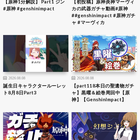
【原神1分解説】 Part1 ジン
【初投稿】原神炎神マーヴィ
#原神 #genshinimpact
カの武器ガチャ動画#原神
##genshinimpact #原神ガチ
ャ #マーヴィカ
2026.08.08
2026.08.08
誕生日キャラクタールーレッ
【part118本日の聖遺物ガチ
ト8月8日Part3
ャ】黒曜＆絵巻周回中【原
神】【GenshinImpact】