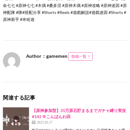
命七七 #原神七七 #木偶 #桑多涅 #原神木偶 #原神攻略 #原神迷因 #原
神配隊 #隊#搭配分享 #Shorts #Reels #遊戲解說#遊戲迷因 #Shorts #
原神新手 #米哈遊
Author：gamemen
投稿一覧
関連する記事
【原神参加型】31万原石貯まるまでガチャ縛り実況
#142 ※こんばんわ回
2025.03.17