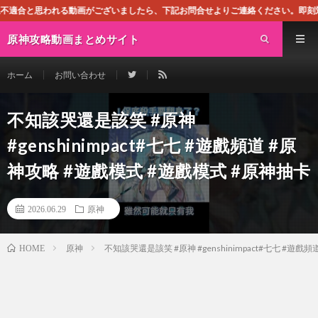
動画がございましたら、下記お問合せよりご連絡ください。即刻対処させて頂きます。
原神攻略動画まとめサイト
ホーム
お問い合わせ
不知該哭還是該笑 #原神
#genshinimpact#七七 #遊戲頻道 #原
神攻略 #遊戲模式 #遊戲模式 #原神抽卡
2026.06.29
原神
原神
不知該哭還是該笑 #原神 #genshinimpact#七七 #遊
HOME