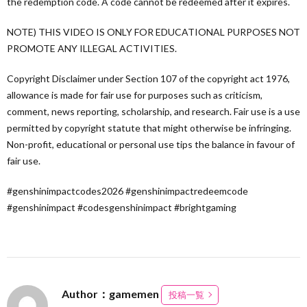
the redemption code. A code cannot be redeemed after it expires.
NOTE) THIS VIDEO IS ONLY FOR EDUCATIONAL PURPOSES NOT
PROMOTE ANY ILLEGAL ACTIVITIES.
Copyright Disclaimer under Section 107 of the copyright act 1976,
allowance is made for fair use for purposes such as criticism,
comment, news reporting, scholarship, and research. Fair use is a use
permitted by copyright statute that might otherwise be infringing.
Non-profit, educational or personal use tips the balance in favour of
fair use.
#genshinimpactcodes2026 #genshinimpactredeemcode​
#genshinimpact​ #codesgenshinimpact​ #brightgaming
Author：gamemen
投稿一覧