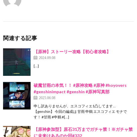
関連する記事
【原神】ストーリー攻略【初心者攻略】
2024.09.08
[…]
破魔甘雨の本気！！ #原神攻略 #原神 #hoyovers
#genshinimpact #genshin #原神写真部
2025.06.08
申し訳ありませんが、エスコフィエ1凸してます…
【genshin】 今回の編成は 甘雨 申鶴 エスコフィエ モナで
す！ #甘雨 #申鶴 #[…]
【原神参加型】原石31万までガチャ禁！※ガチャ禁
に未来はあるのか回#332