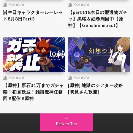
2026.08.08
2026.08.08
誕生日キャラクタールーレッ
【part118本日の聖遺物ガチ
ト8月8日Part3
ャ】黒曜＆絵巻周回中【原
神】【GenshinImpact】
2026.08.08
2026.08.08
【原神】原石31万までガチャ
[原神] 地獄のシアター攻略
禁！初見歓迎！雑談魔神任務
[初見さん歓迎]
回 #配信 #原神
Back to Top