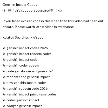
Genshin Impact Codes
( (__💯If this codes arseedrpired💯__) 👈
If you faced expired code in this video then this video had been out
of date. Please watch latest video in my channel.
Related Searches :- 🤗seed
💫 genshin impact codes 2026
💫 genshin impact redeem codes
💫 genshin impact code
💫 genshin code redeem
💫 code genshin impact june 2026
💫 redeem code genshin impact
💫 new genshin impact codes
💫 genshin redeem code 2026
💫 genshin impact primogems codes
💫 codes genshin impact
💫 codigos genshin impact